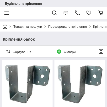
Будівельне кріплення
Товари та послуги
Перфороване кріплення
Кріплен
Кріплення балок
Сортування
0
Фільтри