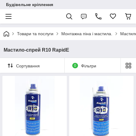
Будівельне кріплення
Товари та послуги
Монтажна піна і мастила.
Мастил
Мастило-спрей R10 RapidE
Сортування
0
Фільтри