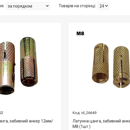
52
id_26649
анга, забивний анкер 12мм/
Латунна цанга, забивний анк
М8 (1шт.)