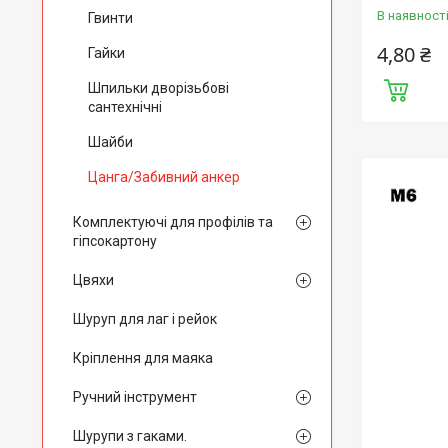
В наявност
Гвинти
4,80 ₴
Гайки
Шпильки дворізьбові
сантехнічні
Шайби
Цанга/Забивний анкер
Комплектуючі для профілів та
гіпсокартону
Цвяхи
Шуруп для лаг і рейок
Кріплення для маяка
Ручний інструмент
Шурупи з гаками.