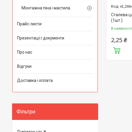
id_266
Монтажна піна і мастила.
Сталева ц
(1шт.)
Прайс-листи
В наявност
Презентації і документи
2,25 ₴
Про нас
Відгуки
Доставка і оплата
Фільтри
Діапазон цін, ₴