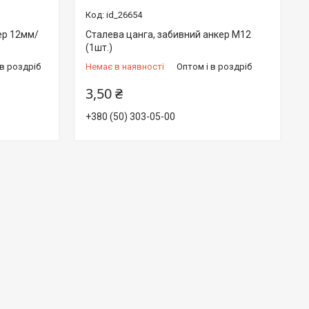
id_26654
ер 12мм/
Сталева цанга, забивний анкер М12
(1шт.)
 в роздріб
Немає в наявності
Оптом і в роздріб
3,50 ₴
+380 (50) 303-05-00