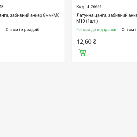
48
id_26651
анга, забивний анкер 8мм/М6
Латунна цанга, забивний анк
М10 (1шт.)
і
Оптом і в роздріб
Готово до відправки
Оптом і
12,60 ₴