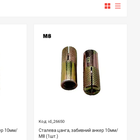
id_26650
ер 10мм/
Сталева цанга, забивний анкер 10мм/
М8 (1шт.)