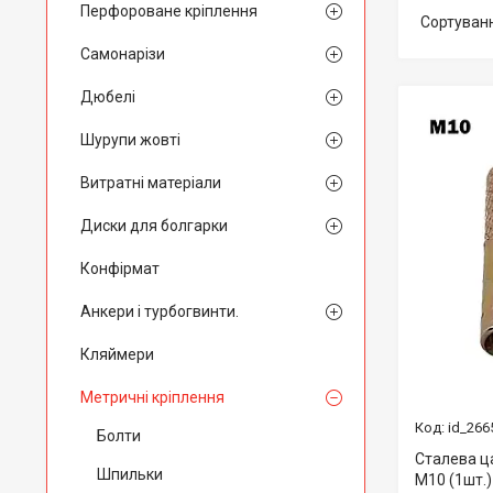
Перфороване кріплення
Самонарізи
Дюбелі
Шурупи жовті
Витратні матеріали
Диски для болгарки
Конфірмат
Анкери і турбогвинти.
Кляймери
Метричні кріплення
id_266
Болти
Сталева ц
Шпильки
М10 (1шт.)