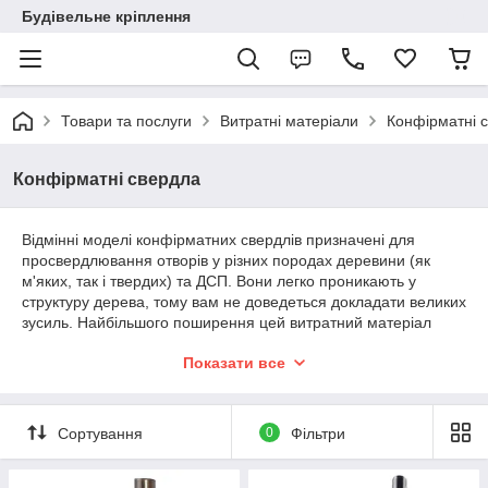
Будівельне кріплення
Товари та послуги
Витратні матеріали
Конфірматні 
Конфірматні свердла
Відмінні моделі конфірматних свердлів призначені для
просвердлювання отворів у різних породах деревини (як
м'яких, так і твердих) та ДСП. Вони легко проникають у
структуру дерева, тому вам не доведеться докладати великих
зусиль. Найбільшого поширення цей витратний матеріал
отримав у меблевій галузі промисловості, а також у
Показати все
побутовому застосуванні. З його допомогою можна швидко
зібрати чи відремонтувати будь-які предмети меблів.
Свердла для дерева і ДСП
Сортування
0
Фільтри
Якісні і надійні, конфирматные свердла для дерева та ДСП
складаються з трьох основних частин. Перша — основна