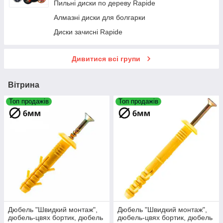
Пильні диски по дереву Rapide
Скоби для степлера
Алмазні диски для болгарки
Зубило для перфоратора SDS-PLUS
Диски зачисні Rapide
Змінні леза для ножів
Олівці будівельні розмічальні MasterTool
Дивитися всі групи
Полотна для шабельних пил
Зенківка RapidE
Вітрина
Топ продажів
Топ продажів
Дюбель "Швидкий монтаж",
Дюбель "Швидкий монтаж",
дюбель-цвях бортик, дюбель
дюбель-цвях бортик, дюбель