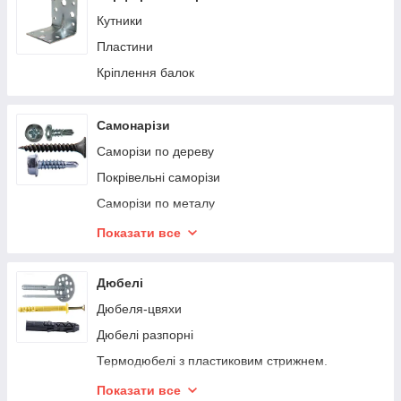
Кутники
Пластини
Кріплення балок
Самонарізи
Саморізи по дереву
Покрівельні саморізи
Саморізи по металу
Саморізи посилені
Показати все
Саморіз з пресшайбою
Самонарізи для профілів
Дюбелі
Самонарізи з буром
Дюбеля-цвяхи
Саморіз віконний
Дюбелі разпорні
Саморіз для ПВХ
Термодюбелі з пластиковим стрижнем.
Термодюбель з оцинкованим стрижнем.
Показати все