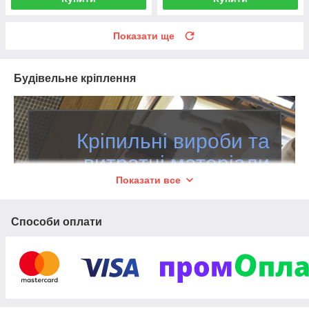
Показати ще
Будівельне кріплення
Кріпильні вироби та
витратні матеріали
Показати все
Будівельний і перфорований кріплення
оптом і в роздріб
Способи оплати
600
Близько
товарних позицій. Безкоштовна
доставка кур'єром по Харкову на будівельний
об'єкт або торгову точку. Поставки по всій
5
-х
території України протягом
діб
. Вигідна