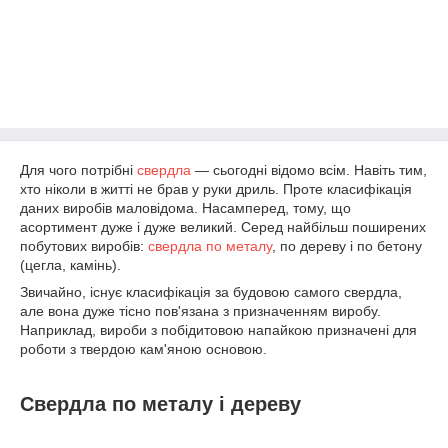
Для чого потрібні
свердла
— сьогодні відомо всім. Навіть тим,
хто ніколи в житті не брав у руки дриль. Проте класифікація
даних виробів маловідома. Насамперед, тому, що
асортимент дуже і дуже великий. Серед найбільш поширених
побутових виробів:
свердла по металу
, по дереву і по бетону
(цегла, камінь).
Звичайно, існує класифікація за будовою самого свердла,
але вона дуже тісно пов'язана з призначенням виробу.
Наприклад, вироби з побідитовою напайкою призначені для
роботи з твердою кам'яною основою.
Свердла по металу і дереву