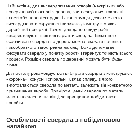
Найчастіше, для висвердлювання отворів (наскрізних або
поверхневих) в основі з дерева, застосовуються так звані
плоскі або перові свердла. Їх конструкція дозволяє легко
висвердлювати окружності великого діаметру в м'яких
дерев'яної поверхні. Також, для даного виду робіт
використовують гвинтові варіанти свердла. Відмінною
особливістю свердла по дереву можна вважати наявність
пикообразного загострення на кінці. Воно допомагає
фіксувати свердло у початку роботи і гарантує точність всього
процесу. Розміри свердла по деревині можуть бути будь-
якими.
Для металу рекомендується вибирати свердла з конструкцією
«коронка», конусні і спіральні. Склад сплаву, з якого
виготовляються свердла по металу, залежить від конкретного
призначення виробу. Приміром, деякі свердла по металу
мають посилення на кінці, за принципом побідитовою
напайки.
Особливості свердла з побідитовою
напайкою