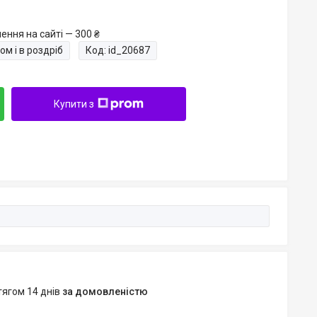
ення на сайті — 300 ₴
ом і в роздріб
Код:
id_20687
Купити з
тягом 14 днів
за домовленістю