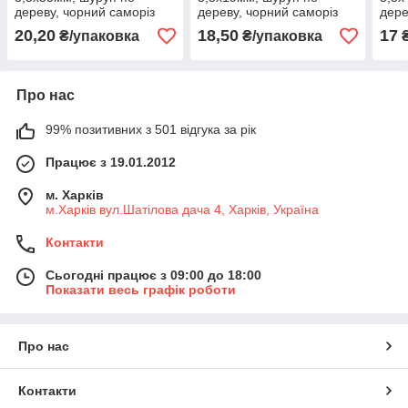
дереву, чорний саморіз
дереву, чорний саморіз
дере
для гіпсокартона (50 штук)
для гіпсокартона (100
для 
20,20
18,50
17
₴/упаковка
₴/упаковка
₴
штук)
Про нас
99% позитивних з 501 відгука за рік
Працює з 19.01.2012
м. Харків
м.Харків вул.Шатілова дача 4, Харків, Україна
Контакти
Сьогодні працює з 09:00 до 18:00
Показати весь графік роботи
Про нас
Контакти