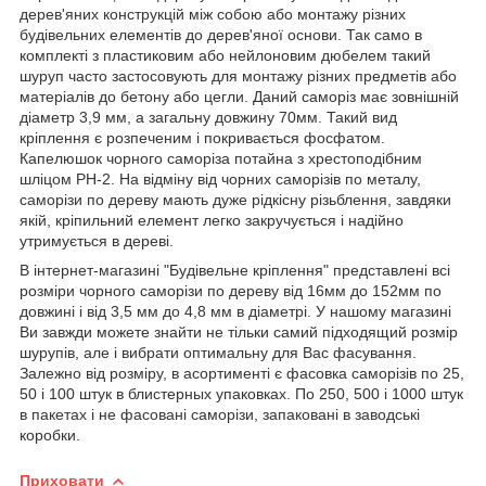
дерев'яних конструкцій між собою або монтажу різних
будівельних елементів до дерев'яної основи. Так само в
комплекті з пластиковим або нейлоновим дюбелем такий
шуруп часто застосовують для монтажу різних предметів або
матеріалів до бетону або цегли. Даний саморіз має зовнішній
діаметр 3,9 мм, а загальну довжину 70мм. Такий вид
кріплення є розпеченим і покривається фосфатом.
Капелюшок чорного саморіза потайна з хрестоподібним
шліцом РН-2. На відміну від чорних саморізів по металу,
саморізи по дереву мають дуже рідкісну різьблення, завдяки
якій, кріпильний елемент легко закручується і надійно
утримується в дереві.
В інтернет-магазині "Будівельне кріплення" представлені всі
розміри чорного саморізи по дереву від 16мм до 152мм по
довжині і від 3,5 мм до 4,8 мм в діаметрі. У нашому магазині
Ви завжди можете знайти не тільки самий підходящий розмір
шурупів, але і вибрати оптимальну для Вас фасування.
Залежно від розміру, в асортименті є фасовка саморізів по 25,
50 і 100 штук в блистерных упаковках. По 250, 500 і 1000 штук
в пакетах і не фасовані саморізи, запаковані в заводські
коробки.
Приховати