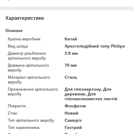
Характеристики
Основні
Країна виробник
Китай
Вид шліца
Хрестоподібний типу Philips
Діаметр різьблення
3.9 мм
кріпильного виробу
Довжина кріпильного
70 мм
виробу
Матеріал кріпильного
Сталь
виробу
Призначення кріпильного
Для гіпсокартону, Для
виробу
деревини, Для
гіпсоволокнистих листів
Покриття
Фосфатне
Стан
Новий
Тип кріпильного виробу
Саморіз
Тип накінечника
Гострий