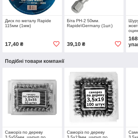
Диск по металу Rapide
Біта РН-2 50мм.
Шуру
115мм (1мм)
Rapide\Germany (1шт.)
жовт
оцин
250ш
168
17,40
39,10
₴
₴
упа
Подібні товари компанії
Саморіз по дереву
Саморіз по дереву
Само
3,5х55мм, шуруп по
3,5х19мм, шуруп по
3,5х