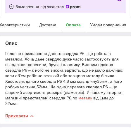
Замовлення під захистом
Характеристики
Доставка
Оплата
Умови повернення
Опис
Головне призначення даного свердла Р6 - це робота з
металом. Хоча дане свердло дуже часто застосовують для
свердління деревини, бруса і пластику. Вижним гідністю
свердла Р6 – є його не висока вартість, що не мало важливо,
коли об'єм робіт не великий або товщина металу більша.
Хвостовик даного свердла Р6 4,8 мм має длину35мм, а його
робоча частина 52мм. Ще одна перевага свердел Р6 – це
широкий асортимент розмірів (діаметрів). У нашому інтернет-
магазині представлені свердла Р6 по
металу
від 1мм до
22мм.
Приховати