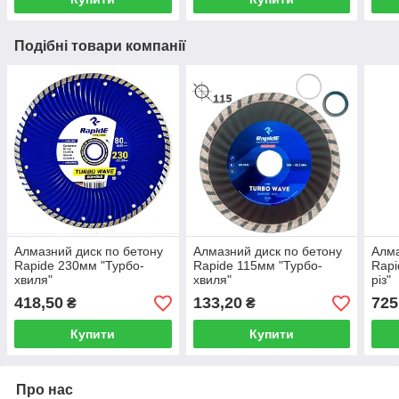
Подібні товари компанії
Алмазний диск по бетону
Алмазний диск по бетону
Алма
Rapide 230мм "Турбо-
Rapide 115мм "Турбо-
Rapi
хвиля"
хвиля"
різ"
418,50
133,20
725
₴
₴
Купити
Купити
Про нас