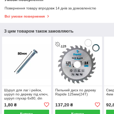
Повернення товару впродовж 14 днів за домовленістю
Всі умови повернення
З цим товаром також замовляють
Шуруп для лаг і рейок,
Пильний диск по дереву
Свер
шуруп по дереву під ключ,
Rapide 125мм(24Т)
4мм 
шуруп глухар 6х80, din
571 (шт)
1,80
137,20
92,
₴
₴
Купити
Купити