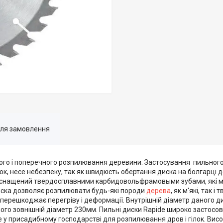
для замовлення
го і поперечного розпилювання деревини. Застосування пильного
к, несе небезпеку, так як швидкість обертання диска на болгарці 
 оснащений твердосплавними карбидовольфрамовыми зубами, які м
 диска дозволяє розпилювати будь-які породи
дерева
, як м'які, так і
 перешкоджає перегріву і деформації. Внутрішній діаметр даного ди
 його зовнішній діаметр 230мм. Пильні диски Rapide широко застосо
 у присадибному господарстві для розпилювання дров і гілок. Висо