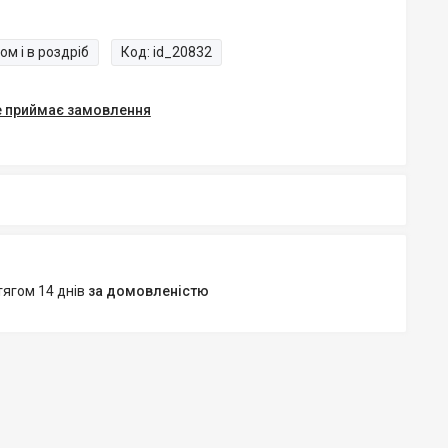
ом і в роздріб
Код:
id_20832
е приймає замовлення
тягом 14 днів
за домовленістю