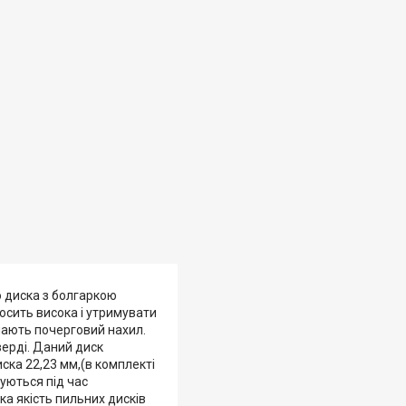
 диска з болгаркою
досить висока і утримувати
ають почерговий нахил.
 тверді. Даний диск
ска 22,23 мм,(в комплекті
вуються під час
ка якість пильних дисків