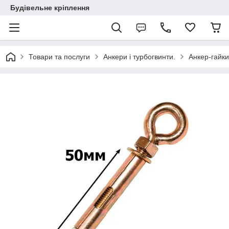
Будівельне кріплення
Товари та послуги
Анкери і турбогвинти.
Анкер-гайки