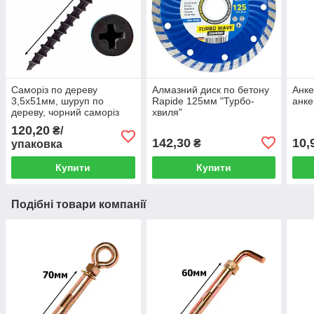
Саморіз по дереву
Алмазний диск по бетону
Анке
3,5х51мм, шуруп по
Rapide 125мм "Турбо-
анке
дереву, чорний саморіз
хвиля"
для гіпсокартона (500
120,20
₴/
штук)
142,30
10,
₴
упаковка
Купити
Купити
Подібні товари компанії