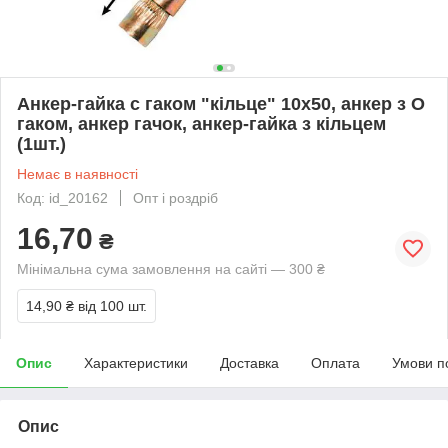
Анкер-гайка с гаком "кільце" 10х50, анкер з О
гаком, анкер гачок, анкер-гайка з кільцем
(1шт.)
Немає в наявності
Код: id_20162
Опт і роздріб
16,70
₴
Мінімальна сума замовлення на сайті — 300 ₴
14,90 ₴
від 100 шт.
Опис
Характеристики
Доставка
Оплата
Умови п
Опис