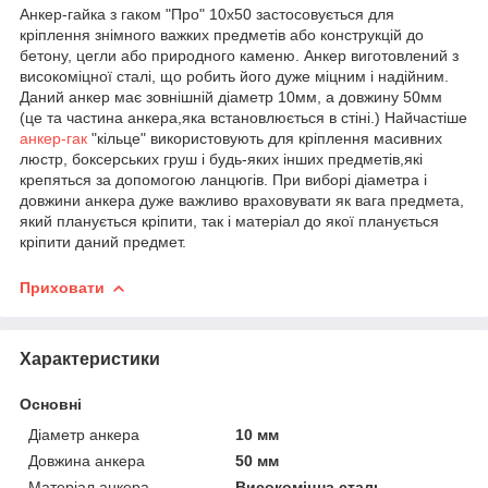
Анкер-гайка з гаком "Про" 10х50 застосовується для
кріплення знімного важких предметів або конструкцій до
бетону, цегли або природного каменю. Анкер виготовлений з
високоміцної сталі, що робить його дуже міцним і надійним.
Даний анкер має зовнішній діаметр 10мм, а довжину 50мм
(це та частина анкера,яка встановлюється в стіні.) Найчастіше
анкер-гак
"кільце" використовують для кріплення масивних
люстр, боксерських груш і будь-яких інших предметів,які
крепяться за допомогою ланцюгів. При виборі діаметра і
довжини анкера дуже важливо враховувати як вага предмета,
який планується кріпити, так і матеріал до якої планується
кріпити даний предмет.
Приховати
Характеристики
Основні
Діаметр анкера
10 мм
Довжина анкера
50 мм
Матеріал анкера
Високоміцна сталь