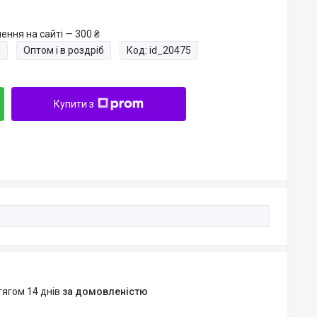
ення на сайті — 300 ₴
и
Оптом і в роздріб
Код:
id_20475
Купити з
тягом 14 днів
за домовленістю