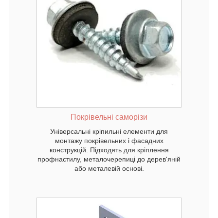
ти для
них
плення
 до
і.
Покрівельні саморізи
Універсальні кріпильні елементи для
монтажу покрівельних і фасадних
конструкцій. Підходять для кріплення
профнастилу, металочерепиці до дерев'яній
або металевій основі.