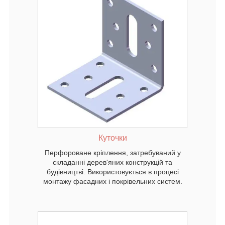
ебуваний
кцій та
в процесі
них
Куточки
Перфороване кріплення, затребуваний у
складанні дерев'яних конструкцій та
будівництві. Використовується в процесі
монтажу фасадних і покрівельних систем.