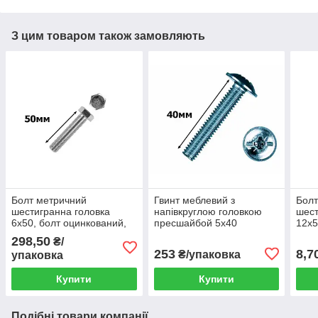
З цим товаром також замовляють
Болт метричний
Гвинт меблевий з
Болт
шестигранна головка
напівкруглою головкою
шест
6х50, болт оцинкований,
пресшайбой 5х40
12х5
din 933 (упаковка 200шт.)
(уп.200шт)
din 
298,50
₴/
253
8,7
₴/упаковка
упаковка
Купити
Купити
Подібні товари компанії