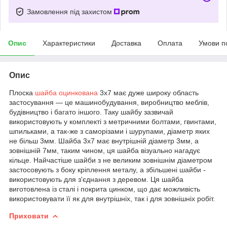
Замовлення під захистом
Опис
Характеристики
Доставка
Оплата
Умови п
Опис
Плоска
шайба оцинкована
3х7 має дуже широку область
застосування ― це машинобудування, виробництво меблів,
будівництво і багато іншого. Таку шайбу зазвичай
використовують у комплекті з метричними болтами, гвинтами,
шпильками, а так-же з саморізами і шурупами, діаметр яких
не більш 3мм. Шайба 3х7 має внутрішній діаметр 3мм, а
зовнішній 7мм, таким чином, ця шайба візуально нагадує
кільце. Найчастіше шайби з не великим зовнішнім діаметром
застосовують з боку кріплення металу, а збільшені шайби -
використовують для з'єднання з деревом. Ця шайба
виготовлена із сталі і покрита цинком, що дає можливість
використовувати її як для внутрішніх, так і для зовнішніх робіт.
Приховати