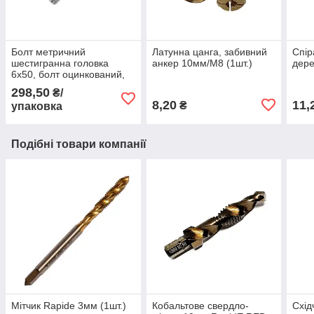
Болт метричний
Латунна цанга, забивний
Спір
шестигранна головка
анкер 10мм/М8 (1шт.)
дере
6х50, болт оцинкований,
din 933 (упаковка 200шт.)
298,50
₴/
8,20
11,
₴
упаковка
Подібні товари компанії
Мітчик Rapide 3мм (1шт.)
Кобальтове свердло-
Схід