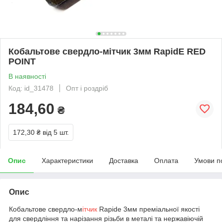
Кобальтове свердло-мітчик 3мм RapidE RED
POINT
В наявності
Код: id_31478
Опт і роздріб
184,60
₴
172,30 ₴
від 5 шт.
Опис
Характеристики
Доставка
Оплата
Умови п
Опис
Кобальтове свердло-м
ітчик
Rapide 3мм преміальної якості
для свердління та нарізання різьби в металі та нержавіючій