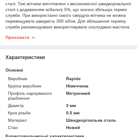
сталі. Такі мітчики виготовлені з високоякісної швидкорізальної
сталі з додаванням кобальту 5%, що значно збільшує термін
служби. При використанні такого свердла-мітчика не можна
перевищувати швидкість 300 об\хв. Для збільшення терміну
служби рекомендовано використовувати охолоджені мастила.
Приховати
Характеристики
Основні
Виробник
Rapide
Країна виробник
Німеччина
Профіль нарізуваного
Метричний
різьблення
Діаметр
3 мм
Крок різьби
0.5 мм
Матеріал
Швидкорізальна сталь
Стан
Новий
Користувальницькі характеристики