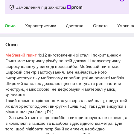
Замовлення під захистом
Опис
Характеристики
Доставка
Оплата
Умови п
Опис
Меблевий гвинт
4х12 виготовлений зі сталі і покрит цинком.
Гвинт має метричну різьбу по всій довжині і полусферичну
широку шляпку у вигляді пресшайби. Меблевий гвинт має
широкий спектр застосування, але найчастіше його
використовують у меблевому виробництві чи ремонті меблів.
Широкий капелюх дозволяє щільно стягувати різні частини
конструкцій між собою, не деформуючи матеріал у місці
кріплення.
Такий елемент кріплення має універсальний шліц, придатний
як для хрестоподібної викрутки (шліц PZ), так і для викрутки з
рівним шліцом (шліц PL).
Зазвичай гвинт із пресшайбою використовують не окремо, а
в комплекті з гайкою та шайбою відповідного діаметра. Для
того, щоб підібрати потрібний комплект, необхідно