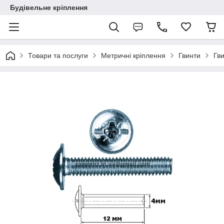
Будівельне кріплення
Товари та послуги
Метричні кріплення
Гвинти
Гв