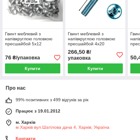
Гвинт меблевий з
Гвинт меблевий з
Гвин
напівкруглою головкою
напівкруглою головкою
напі
пресшайбой 5х12
пресшайбой 4х20
пре
(уп.100шт)
(уп.1000шт)
(уп.
266,50
₴/
76
50,
₴/упаковка
упаковка
Купити
Купити
Про нас
99% позитивних з 499 відгуків за рік
Працює з 19.01.2012
м. Харків
м.Харків вул.Шатілова дача 4, Харків, Україна
Контакти