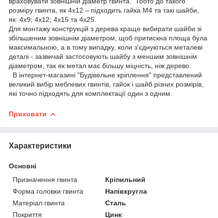
враховувати зовнішній діаметр гвинта. Тобто до такого
розміру гвинта, як 4х12 – підходить гайка М4 та такі шайби,
як: 4х9; 4х12; 4х15 та 4х25.
Для монтажу конструкцій з дерева краще вибирати шайби зі
збільшеним зовнішнім діаметром, щоб притискна площа була
максимальною, а в тому випадку, коли з'єднуються металеві
деталі - зазвичай застосовують шайбу з меншим зовнішнім
діаметром, так як метал має більшу міцність, ніж дерево.
В інтернет-магазині "Будівельне кріплення" представлений
великий вибір меблевих гвинтів, гайок і шайб різних розмірів,
які точно підходять для комплектації один з одним.
Приховати
Характеристики
Основні
Призначення гвинта
Кріпильний
Форма головки гвинта
Напівкругла
Матеріал гвинта
Сталь
Покриття
Цинк