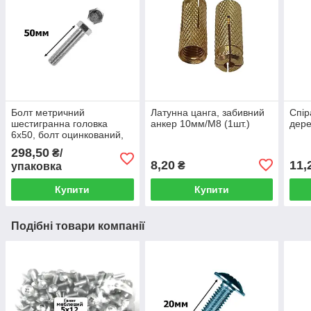
Болт метричний
Латунна цанга, забивний
Спір
шестигранна головка
анкер 10мм/М8 (1шт.)
дере
6х50, болт оцинкований,
din 933 (упаковка 200шт.)
298,50
₴/
8,20
11,
₴
упаковка
Купити
Купити
Подібні товари компанії