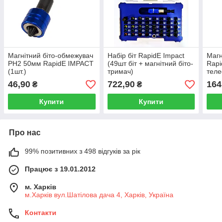
Магнітний біто-обмежувач
Набір біт RapidE Impact
Магн
РН2 50мм RapidE IMPACT
(49шт біт + магнітний біто-
Rap
(1шт.)
тримач)
теле
46,90
722,90
164
₴
₴
Купити
Купити
Про нас
99% позитивних з 498 відгуків за рік
Працює з 19.01.2012
м. Харків
м.Харків вул.Шатілова дача 4, Харків, Україна
Контакти