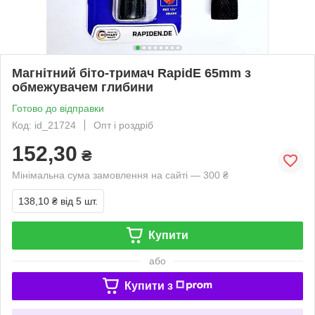
Магнітний біто-тримач RapidE 65mm з
обмежувачем глибини
Готово до відправки
Код: id_21724
Опт і роздріб
152,30
₴
Мінімальна сума замовлення на сайті — 300 ₴
138,10 ₴
від 5 шт.
Купити
або
Купити з