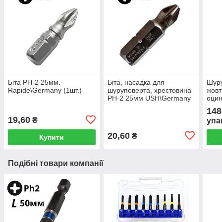
Біта РН-2 25мм.
Біта, насадка для
Шуру
Rapide\Germany (1шт.)
шуруповерта, хрестовина
жовт
РН-2 25мм USH\Germany
оцин
(1шт.)
250ш
148
19,60
₴
упа
20,60
₴
Купити
Подібні товари компанії