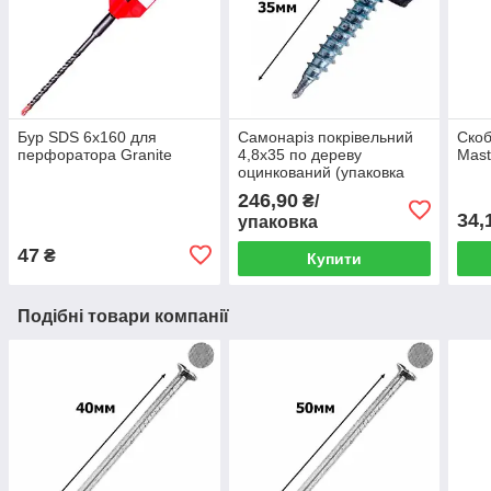
Бур SDS 6х160 для
Самонаріз покрівельний
Скоб
перфоратора Granite
4,8х35 по дереву
Mast
оцинкований (упаковка
250шт.)
246,90
₴/
34,
упаковка
47
₴
Купити
Подібні товари компанії