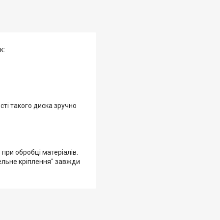
к:
ті такого диска зручно
 при обробці матеріалів.
вельне кріплення" завжди