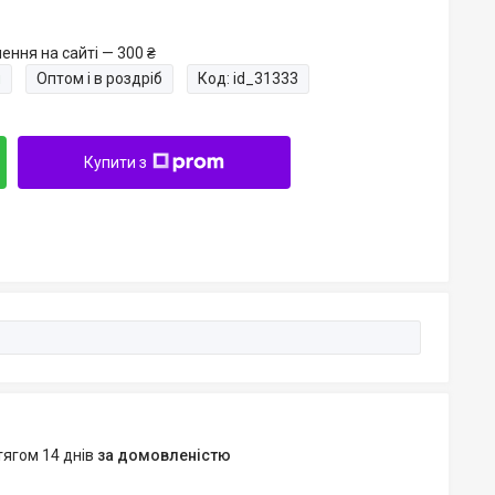
ення на сайті — 300 ₴
и
Оптом і в роздріб
Код:
id_31333
Купити з
тягом 14 днів
за домовленістю