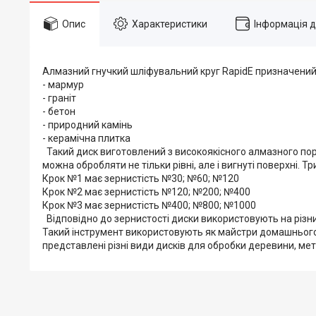
Опис
Характеристики
Інформація 
Алмазний гнучкий шліфувальний круг RapidE призначений д
- мармур
- граніт
- бетон
- природний камінь
- керамічна плитка
Такий диск виготовлений з високоякісного алмазного пор
можна обробляти не тільки рівні, але і вигнуті поверхні. 
Крок №1 має зернистість №30; №60; №120
Крок №2 має зернистість №120; №200; №400
Крок №3 має зернистість №400; №800; №1000
Відповідно до зернистості диски використовують на різних
Такий інструмент використовують як майстри домашнього р
представлені різні види дисків для обробки деревини, мета