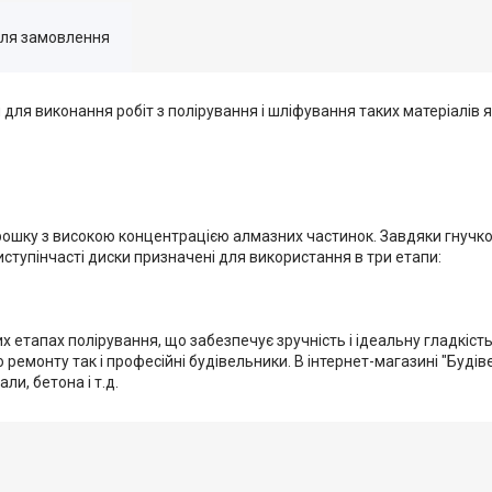
для замовлення
ля виконання робіт з полірування і шліфування таких матеріалів я
ошку з високою концентрацією алмазних частинок. Завдяки гнучкос
Триступінчасті диски призначені для використання в три етапи:
 етапах полірування, що забезпечує зручність і ідеальну гладкість
емонту так і професійні будівельники. В інтернет-магазині "Буді
ли, бетона і т.д.