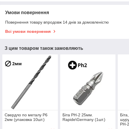
Умови повернення
Повернення товару впродовж 14 днів за домовленістю
Всі умови повернення
З цим товаром також замовляють
Свердло по металу Р6
Біта РН-2 25мм.
Біта
2мм (упаковка 10шт.)
Rapide\Germany (1шт.)
шуру
РН-
(1шт