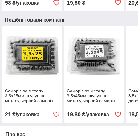
58
19,60
20,
₴/упаковка
₴
Подібні товари компанії
Саморіз по металу
Саморіз по металу
Само
3,5х25мм, шуруп по
3,5х45мм, шуруп по
3,5х
металу, чорний саморіз
металу, чорний саморіз
дере
для гіпсокартона (100
для гіпсокартона (50 штук)
для 
штук)
штук
21
19,80
18,
₴/упаковка
₴/упаковка
Про нас