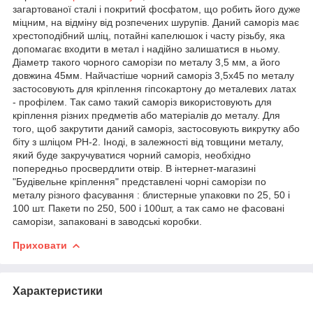
загартованої сталі і покритий фосфатом, що робить його дуже
міцним, на відміну від розпечених шурупів. Даний саморіз має
хрестоподібний шліц, потайні капелюшок і часту різьбу, яка
допомагає входити в метал і надійно залишатися в ньому.
Діаметр такого чорного саморізи по металу 3,5 мм, а його
довжина 45мм. Найчастіше чорний саморіз 3,5х45 по металу
застосовують для кріплення гіпсокартону до металевих латах
- профілем. Так само такий саморіз використовують для
кріплення різних предметів або матеріалів до металу. Для
того, щоб закрутити даний саморіз, застосовують викрутку або
біту з шліцом РН-2. Іноді, в залежності від товщини металу,
який буде закручуватися чорний саморіз, необхідно
попередньо просвердлити отвір. В інтернет-магазині
"Будівельне кріплення" представлені чорні саморізи по
металу різного фасування : блистерные упаковки по 25, 50 і
100 шт. Пакети по 250, 500 і 100шт, а так само не фасовані
саморізи, запаковані в заводські коробки.
Приховати
Характеристики