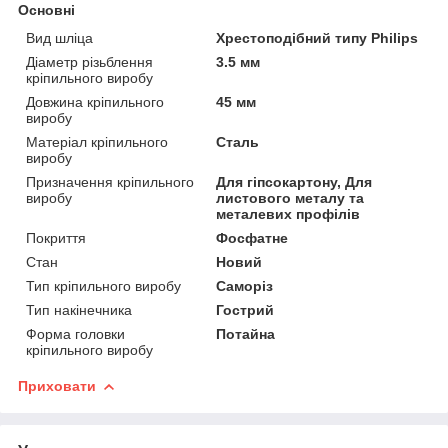
Основні
Вид шліца
Хрестоподібний типу Philips
Діаметр різьблення
3.5 мм
кріпильного виробу
Довжина кріпильного
45 мм
виробу
Матеріал кріпильного
Сталь
виробу
Призначення кріпильного
Для гіпсокартону, Для
виробу
листового металу та
металевих профілів
Покриття
Фосфатне
Стан
Новий
Тип кріпильного виробу
Саморіз
Тип накінечника
Гострий
Форма головки
Потайна
кріпильного виробу
Приховати