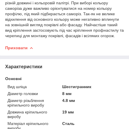
різній довжині і кольоровій палітрі. При виборі кольору
саморіза дуже важливо орієнтуватися на номер кольору
профілю, під який підбирається саморіз. Так-як не велике
відхилення від основного кольору може негативно вплинути
на зовнішній вигляд покрівлі або фасаду. Найчастіше такий
вид кріплення застосовують під час кріплення профнастилу та
черепиці для монтажу покрівлі, фасадів і всіляких огорож.
Приховати
Характеристики
Основні
Вид шліца
Шестигранник
Діаметр головки
8 мм
Діаметр різьблення
4.8 мм
кріпильного виробу
Довжина кріпильного
19 мм
виробу
Матеріал кріпильного
Сталь
виробу