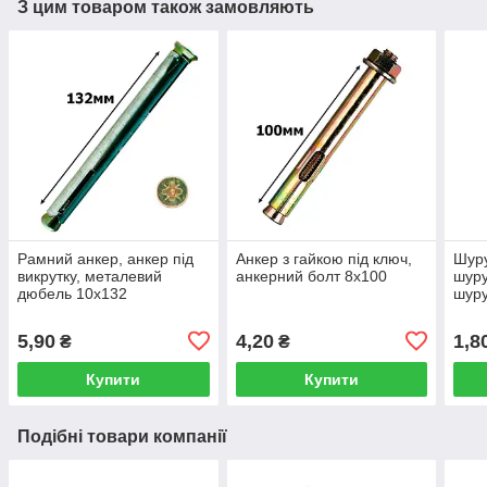
З цим товаром також замовляють
Рамний анкер, анкер під
Анкер з гайкою під ключ,
Шуру
викрутку, металевий
анкерний болт 8х100
шуру
дюбель 10х132
шуру
571 
5,90
4,20
1,8
₴
₴
Купити
Купити
Подібні товари компанії