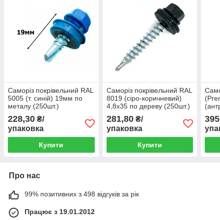
Саморіз покрівельний RAL
Саморіз покрівельний RAL
Само
5005 (т. синій) 19мм по
8019 (сіро-коричневий)
(Pre
металу (250шт.)
4,8х35 по дереву (250шт.)
(ант
мета
228,30
281,80
395
₴/
₴/
упаковка
упаковка
упа
Купити
Купити
Про нас
99% позитивних з 498 відгуків за рік
Працює з 19.01.2012