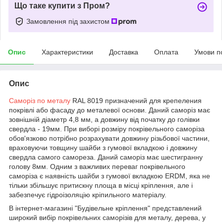
Що таке купити з Пром?
Замовлення під захистом
Опис
Характеристики
Доставка
Оплата
Умови п
Опис
Саморіз по металу
RAL 8019 призначений для крепеления
покрівлі або фасаду до металевої основи. Даний саморіз має
зовнішній діаметр 4,8 мм, а довжину від початку до голівки
свердла - 19мм. При виборі розміру покрівельного саморіза
обов'язково потрібно розрахувати довжину різьбової частини,
враховуючи товщину шайби з гумової вкладкою і довжину
свердла самого самореза. Даний саморіз має шестигранну
голову 8мм. Одним з важливих переваг покрівельного
саморіза є наявність шайби з гумової вкладкою ERDM, яка не
тільки збільшує притискну площа в місці кріплення, але і
забезпечує гідроізоляцію кріпильного матеріалу.
В інтернет-магазині "Будівельне кріплення" представлений
широкий вибір покрівельних саморізів для металу, дерева, у