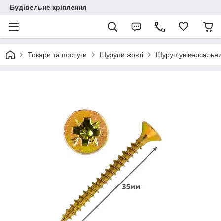
Будівельне кріплення
Товари та послуги
Шурупи жовті
Шуруп універсальн