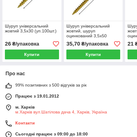
Шуруп універсальний
Шуруп універсальний
Шуру
жовтий 3,5х30 (уп.100шт.)
жовтий, шуруп
жовт
оцинкований 3,5х50
оцин
(уп.100шт.)
(уп.
26
35,70
21
₴/упаковка
₴/упаковка
₴
Купити
Купити
Про нас
99% позитивних з 500 відгуків за рік
Працює з 19.01.2012
м. Харків
м.Харків вул.Шатілова дача 4, Харків, Україна
Контакти
Сьогодні працює з 09:00 до 18:00