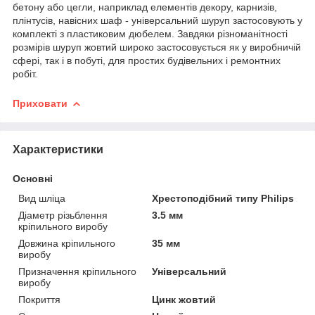
бетону або цегли, наприклад елементів декору, карнизів,
плінтусів, навісних шаф - універсальний шуруп застосовують у
комплекті з пластиковим дюбелем. Завдяки різноманітності
розмірів шуруп жовтий широко застосовується як у виробничій
сфері, так і в побуті, для простих будівельних і ремонтних
робіт.
Приховати
Характеристики
Основні
Вид шліца
Хрестоподібний типу Philips
Діаметр різьблення
3.5 мм
кріпильного виробу
Довжина кріпильного
35 мм
виробу
Призначення кріпильного
Універсальний
виробу
Покриття
Цинк жовтий