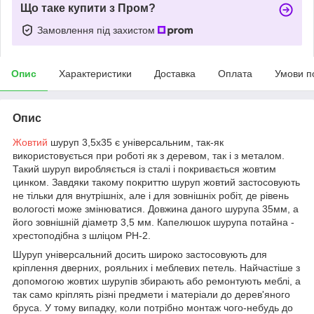
Що таке купити з Пром?
Замовлення під захистом
Опис
Характеристики
Доставка
Оплата
Умови п
Опис
Жовтий
шуруп 3,5х35 є універсальним, так-як
використовується при роботі як з деревом, так і з металом.
Такий шуруп виробляється із сталі і покривається жовтим
цинком. Завдяки такому покриттю шуруп жовтий застосовують
не тільки для внутрішніх, але і для зовнішніх робіт, де рівень
вологості може змінюватися. Довжина даного шурупа 35мм, а
його зовнішній діаметр 3,5 мм. Капелюшок шурупа потайна -
хрестоподібна з шліцом РН-2.
Шуруп універсальний досить широко застосовують для
кріплення дверних, рояльних і меблевих петель. Найчастіше з
допомогою жовтих шурупів збирають або ремонтують меблі, а
так само кріплять різні предмети і матеріали до дерев'яного
бруса. У тому випадку, коли потрібно монтаж чого-небудь до