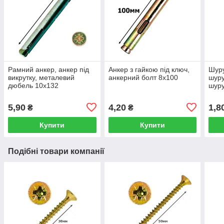
Рамний анкер, анкер під
Анкер з гайкою під ключ,
Шуру
викрутку, металевий
анкерний болт 8х100
шуру
дюбель 10х132
шуру
571 
5,90
4,20
1,8
₴
₴
Купити
Купити
Подібні товари компанії