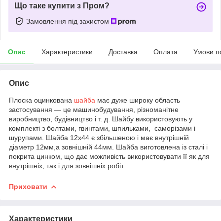
Що таке купити з Пром?
Замовлення під захистом
Опис
Характеристики
Доставка
Оплата
Умови п
Опис
Плоска оцинкована
шайба
має дуже широку область
застосування ― це машинобудування, різноманітне
виробництво, будівництво і т. д. Шайбу використовують у
комплекті з болтами, гвинтами, шпильками, саморізами і
шурупами. Шайба 12х44 є збільшеною і має внутрішній
діаметр 12мм,а зовнішній 44мм. Шайба виготовлена із сталі і
покрита цинком, що дає можливість використовувати її як для
внутрішніх, так і для зовнішніх робіт.
Приховати
Характеристики