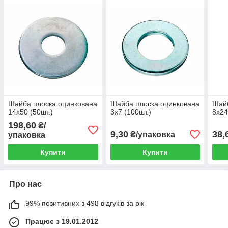
Шайба плоска оцинкована
Шайба плоска оцинкована
Шайб
14х50 (50шт.)
3х7 (100шт.)
8х24
198,60
₴/
9,30
38,
₴/упаковка
упаковка
Купити
Купити
Про нас
99% позитивних з 498 відгуків за рік
Працює з 19.01.2012