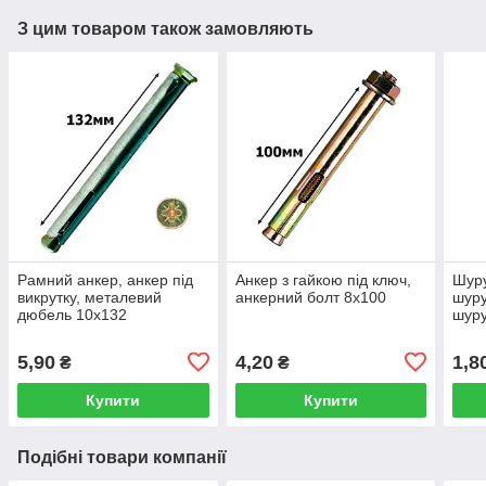
З цим товаром також замовляють
Рамний анкер, анкер під
Анкер з гайкою під ключ,
Шуру
викрутку, металевий
анкерний болт 8х100
шуру
дюбель 10х132
шуру
571 
5,90
4,20
1,8
₴
₴
Купити
Купити
Подібні товари компанії