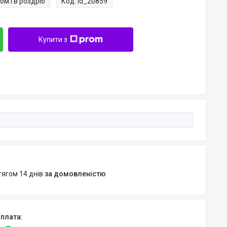
ом і в роздріб
Код:
id_20859
Купити з
тягом 14 днів
за домовленістю