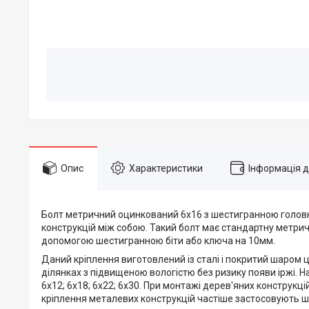
Опис
Характеристики
Інформація 
Болт метричний оцинкований 6х16 з шестигранною головко
конструкцій між собою. Такий болт має стандартну метрич
допомогою шестигранною біти або ключа на 10мм.
Даний кріплення виготовлений із сталі і покритий шаром 
ділянках з підвищеною вологістю без ризику появи іржі. 
6х12; 6х18; 6х22; 6х30. При монтажі дерев'яних конструкц
кріплення металевих конструкцій частіше застосовують ш