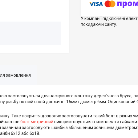
У компанії підключені елек
покидаючи сайту.
для замовлення
ю застосовується для наскрізного монтажу дерев'яного бруса, лад
ну різьбу по всій своїй довжині - 16мм і діаметр 6мм. Оцинкований
цинку. Таке покриття дозволяє застосовувати такий болт в різних у
Найчастіше
болт метричний
використовується в комплекті з гайками
ій зазвичай застосовують шайби з збільшеним зовнішнім діаметром:
айби 6х12 або 6х18.