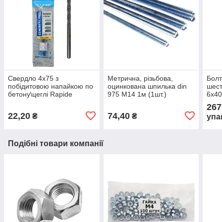
Свердло 4х75 з
Метрична, різьбова,
Болт
побідитовою напайкою по
оцинкована шпилька din
шест
бетону\цеглі Rapide
975 М14 1м (1шт.)
6х40
(уп.1шт.)
din 
267
22,20
74,40
₴
₴
упа
Подібні товари компанії