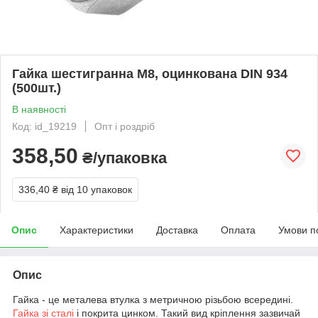
Гайка шестигранна М8, оцинкована DIN 934
(500шт.)
В наявності
Код: id_19219
Опт і роздріб
358,50
₴/упаковка
336,40 ₴
від 10 упаковок
Опис
Характеристики
Доставка
Оплата
Умови п
Опис
Гайка - це металева втулка з метричною різьбою всередині.
Гайка зі сталі
і покрита цинком. Такий вид кріплення зазвичай