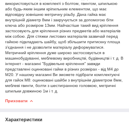
використовується в комплекті з болтом, гвинтом, шпилькою
або будь-яким іншим кріпильним елементом, що має
відповідну зовнішню метричну різьбу. Дана гайка має
внутрішній діаметр 8мм і закручується за допомогою біти
ключа або розміром 13мм. Найчастіше такий вид кріплення
застосовують для кріплення різних предметів або матеріалів
між собою. Для стяжки листових матеріалів зазвичай перед
гайкою підкладають шайбу, щоб збільшити притискну площа
з'єднання і не дозволити матеріалу деформуватися.
Метричний кріплення дуже широко застосовується в
машинобудуванні, меблевому виробництві, будівництві і т. д. В
інтернет - магазині "Будівельне кріплення" завжди
представлені оцинковані гайки в різних розмірах - від М4 до
М20. У нашому магазині Ви зможете підібрати комплектуючі
для гайок М8: оцинковані шайби з внутрішнім діаметром 8мм,
меблеві гвинти, болти з шестигранною головкою, метричні
шпильки довжиною 1м і т. д.
Приховати
Характеристики