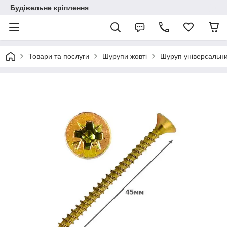
Будівельне кріплення
Товари та послуги
Шурупи жовті
Шуруп універсальн