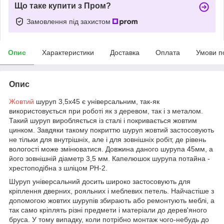
Що таке купити з Пром?
Замовлення під захистом
Опис
Характеристики
Доставка
Оплата
Умови п
Опис
Жовтий
шуруп 3,5х45 є універсальним, так-як
використовується при роботі як з деревом, так і з металом.
Такий шуруп виробляється із сталі і покривається жовтим
цинком. Завдяки такому покриттю шуруп жовтий застосовують
не тільки для внутрішніх, але і для зовнішніх робіт, де рівень
вологості може змінюватися. Довжина даного шурупа 45мм, а
його зовнішній діаметр 3,5 мм. Капелюшок шурупа потайна -
хрестоподібна з шліцом РН-2.
Шуруп універсальний досить широко застосовують для
кріплення дверних, рояльних і меблевих петель. Найчастіше з
допомогою жовтих шурупів збирають або ремонтують меблі, а
так само кріплять різні предмети і матеріали до дерев'яного
бруса. У тому випадку, коли потрібно монтаж чого-небудь до