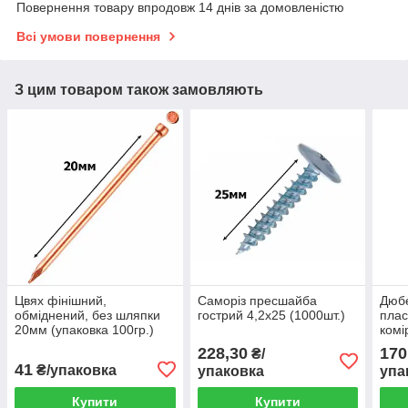
Повернення товару впродовж 14 днів за домовленістю
Всі умови повернення
З цим товаром також замовляють
Цвях фінішний,
Саморіз пресшайба
Дюбе
обміднений, без шляпки
гострий 4,2х25 (1000шт.)
плас
20мм (упаковка 100гр.)
комі
обме
228,30
170
₴/
500ш
41
₴/упаковка
упаковка
упа
Купити
Купити