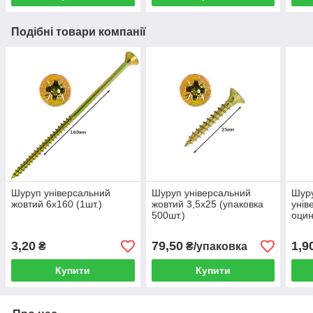
Подібні товари компанії
Шуруп універсальний
Шуруп універсальний
Шур
жовтий 6х160 (1шт.)
жовтий 3,5х25 (упаковка
унів
500шт.)
оцин
3,20
79,50
1,9
₴
₴/упаковка
Купити
Купити