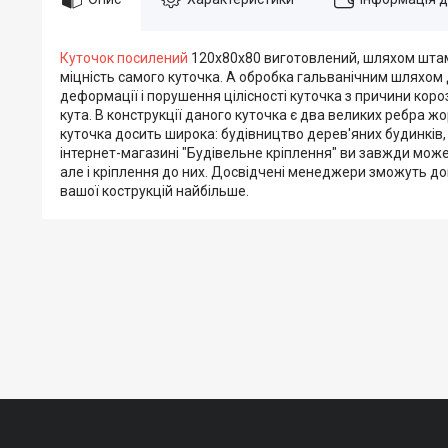
Куточок посилений
120х80х80 виготовлений, шляхом штампу
міцність самого куточка. А обробка гальванічним шляхом
деформації і порушення цілісності куточка з причини корозі
кута. В конструкції даного куточка є два великих ребра ж
куточка досить широка: будівництво дерев'яних будинків, з
інтернет-магазині "Будівельне кріплення" ви завжди может
але і кріплення до них. Досвідчені менеджери зможуть до
вашої кострукцій найбільше.