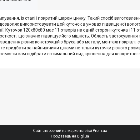
вання, із сталі і покритий шаром цинку. Такий спосіб виготовленн
 дозволяє використовувати цей куточок в умовах підвищеної волог
ї. Куточок 120х80х80 має 11 отворів на одній стороні куточка і 11 о
орсткості, що значно підвищує його міцність. Область застосування
ведення різних конструкцій з бруса або металу, монтаж покрівлі, схо
е придбати за найнижчими цінами не тільки куточки різного розміру
помогти вам підібрати оптимальний вид кріплення для конкретного 
Сайт створений на маркетплейсі
Prom.ua
Продавець на Bigl.ua