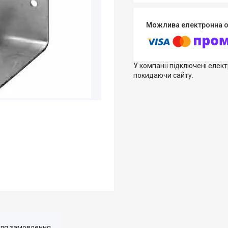
У компанії підключені елек
покидаючи сайту.
для замовлення