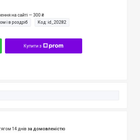
ення на сайті — 300 ₴
ом і в роздріб
Код:
id_20282
Купити з
тягом 14 днів
за домовленістю