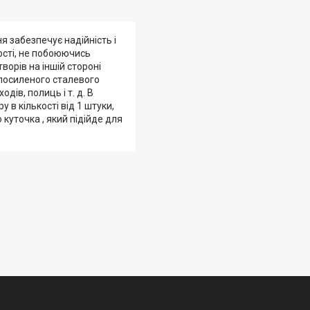
я забезпечує надійність і
ості, не побоюючись
творів на іншій стороні
 посиленого сталевого
дів, полиць і т. д. В
 в кількості від 1 штуки,
куточка , який підійде для