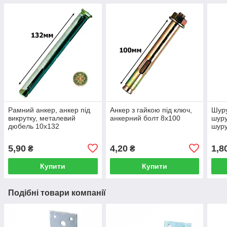
Рамний анкер, анкер під
Анкер з гайкою під ключ,
Шуру
викрутку, металевий
анкерний болт 8х100
шуру
дюбель 10х132
шуру
571 
5,90
4,20
1,8
₴
₴
Купити
Купити
Подібні товари компанії