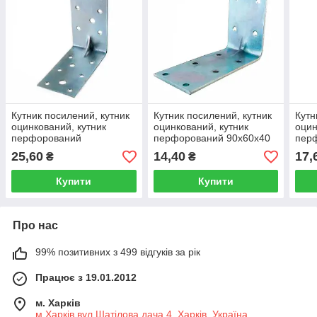
Кутник посилений, кутник
Кутник посилений, кутник
Кутн
оцинкований, кутник
оцинкований, кутник
оцин
перфорований
перфорований 90х60х40
пер
100х100х55
25,60
14,40
17,
₴
₴
Купити
Купити
Про нас
99% позитивних з 499 відгуків за рік
Працює з 19.01.2012
м. Харків
м.Харків вул.Шатілова дача 4, Харків, Україна