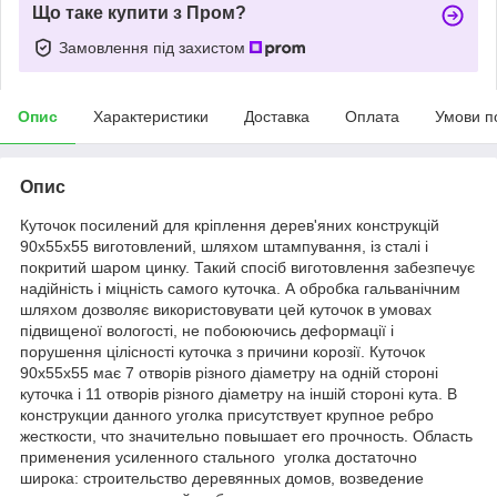
Що таке купити з Пром?
Замовлення під захистом
Опис
Характеристики
Доставка
Оплата
Умови п
Опис
Куточок посилений для кріплення дерев'яних конструкцій
90х55х55 виготовлений, шляхом штампування, із сталі і
покритий шаром цинку. Такий спосіб виготовлення забезпечує
надійність і міцність самого куточка. А обробка гальванічним
шляхом дозволяє використовувати цей куточок в умовах
підвищеної вологості, не побоюючись деформації і
порушення цілісності куточка з причини корозії. Куточок
90х55х55 має 7 отворів різного діаметру на одній стороні
куточка і 11 отворів різного діаметру на іншій стороні кута. В
конструкции данного уголка присутствует крупное ребро
жесткости, что значительно повышает его прочность. Область
применения усиленного стального уголка достаточно
широка: строительство деревянных домов, возведение