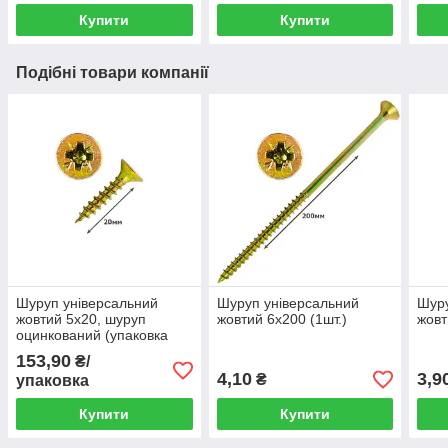
Купити
Купити
Подібні товари компанії
Шуруп універсальний
Шуруп універсальний
Шуру
жовтий 5х20, шуруп
жовтий 6х200 (1шт.)
жовт
оцинкований (упаковка
500шт.)
153,90
₴/
4,10
3,9
₴
упаковка
Купити
Купити