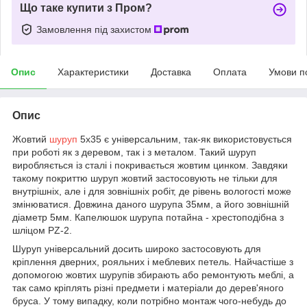
Що таке купити з Пром?
Замовлення під захистом
Опис
Характеристики
Доставка
Оплата
Умови п
Опис
Жовтий
шуруп
5х35 є універсальним, так-як використовується
при роботі як з деревом, так і з металом. Такий шуруп
виробляється із сталі і покривається жовтим цинком. Завдяки
такому покриттю шуруп жовтий застосовують не тільки для
внутрішніх, але і для зовнішніх робіт, де рівень вологості може
змінюватися. Довжина даного шурупа 35мм, а його зовнішній
діаметр 5мм. Капелюшок шурупа потайна - хрестоподібна з
шліцом РZ-2.
Шуруп універсальний досить широко застосовують для
кріплення дверних, рояльних і меблевих петель. Найчастіше з
допомогою жовтих шурупів збирають або ремонтують меблі, а
так само кріплять різні предмети і матеріали до дерев'яного
бруса. У тому випадку, коли потрібно монтаж чого-небудь до