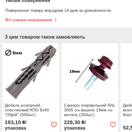
Умови повернення
Повернення товару впродовж 14 днів за домовленістю
Всі умови повернення
З цим товаром також замовляють
Дюбель розпірний,
Саморіз покрівельний RAL
Дюб
пластиковий КПО 8х40
3005 (гн.вишня) 19мм по
монт
"Обрій" (500шт.)
металу (250шт.)
борт
шуру
193,10
228,30
₴/
₴/
"Обр
52,
упаковка
упаковка