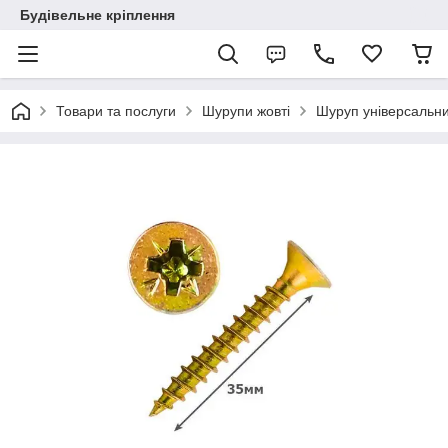
Будівельне кріплення
Товари та послуги
Шурупи жовті
Шуруп універсальн