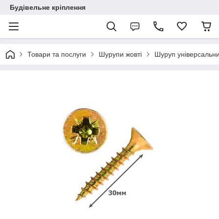
Будівельне кріплення
Товари та послуги
Шурупи жовті
Шуруп універсальн