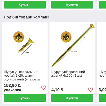
Купити
Купити
Подібні товари компанії
Шуруп універсальний
Шуруп універсальний
Шуру
жовтий 5х20, шуруп
жовтий 6х200 (1шт.)
жовт
оцинкований (упаковка
500шт.)
153,90
₴/
4,10
3,9
₴
упаковка
Купити
Купити