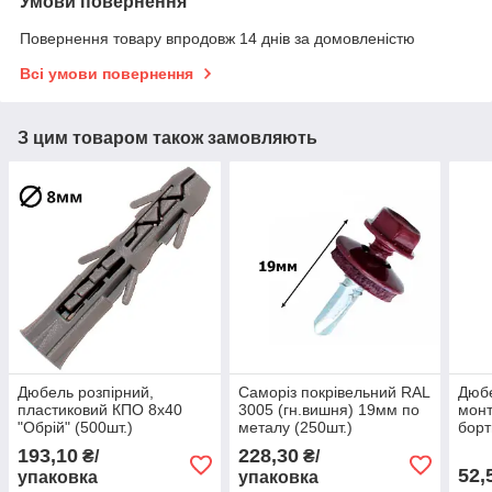
Умови повернення
Повернення товару впродовж 14 днів за домовленістю
Всі умови повернення
З цим товаром також замовляють
Дюбель розпірний,
Саморіз покрівельний RAL
Дюб
пластиковий КПО 8х40
3005 (гн.вишня) 19мм по
монт
"Обрій" (500шт.)
металу (250шт.)
борт
шуру
193,10
228,30
₴/
₴/
"Обр
52,
упаковка
упаковка