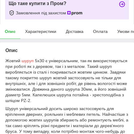
Що таке купити з Пром?
Замовлення під захистом
Опис
Характеристики
Доставка
Оплата
Умови п
Опис
Жовтий
шуруп
5х30 є універсальним, так-як використовується
при роботі як з деревом, так і з металом. Такий шуруп
виробляється із сталі і покривається жовтим цинком. Завдяки
такому покриттю шуруп жовтий застосовують не тільки для
внутрішніх, але і для зовнішніх робіт, де рівень вологості може
змінюватися. Довжина даного шурупа 30мм, а його зовнішній
діаметр 5мм. Капелюшок шурупа потайна - хрестоподібна з
шліцом РZ-2.
Шуруп універсальний досить широко застосовують для
кріплення дверних, рояльних і меблевих петель. Найчастіше з
допомогою жовтих шурупів збирають або ремонтують меблі, а
так само кріплять різні предмети і матеріали до дерев'яного
бруса. У тому випадку, коли потрібно монтаж чого-небудь до