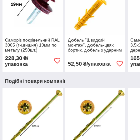
Саморіз покрівельний RAL
Дюбель "Швидкий
Само
3005 (гн.вишня) 19мм по
монтаж", дюбель-цвях
3,5х
металу (250шт.)
бортик, дюбель з ударним
дере
шурупом 6х40 гриб
для 
228,30
165
₴/
"Обрій" (100шт.)
штук
52,50
₴/упаковка
упаковка
упа
Подібні товари компанії