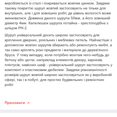
виробляється із сталі і покривається жовтим цинком. Завдяки
такому покриттю шуруп жовтий застосовують не тільки для
внутрішніх, але і для зовнішніх робіт, де рівень вологості може
змінюватися. Довжина даного шурупа 50мм, а його зовнішній
діаметр 4мм. Капелюшок шурупа потайна - хрестоподібна з
шліцом РН-2.
Шуруп універсальний досить широко застосовують для
кріплення дверних, рояльних і меблевих петель. Найчастіше з
допомогою жовтих шурупів збирають або ремонтують меблі, а
так само кріплять різні предмети і матеріали до дерев'яного
бруса. У тому випадку, коли потрібно монтаж чого-небудь до
бетону або цегли, наприклад елементів декору, карнизів,
плінтусів, навісних шаф - універсальний шуруп застосовують у
комплекті з пластиковим дюбелем. Завдяки різноманітності
розмірів шуруп жовтий широко застосовується як у виробничій
сфері, так і в побуті, для простих будівельних і ремонтних
робіт.
Приховати