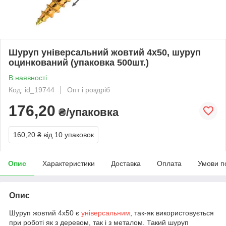
Шуруп універсальний жовтий 4х50, шуруп
оцинкований (упаковка 500шт.)
В наявності
Код: id_19744
Опт і роздріб
176,20
₴/упаковка
160,20 ₴
від 10 упаковок
Опис
Характеристики
Доставка
Оплата
Умови п
Опис
Шуруп жовтий 4х50 є
універсальним
, так-як використовується
при роботі як з деревом, так і з металом. Такий шуруп