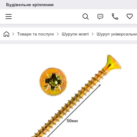
Будівельне кріплення
Товари та послуги
Шурупи жовті
Шуруп універсальн