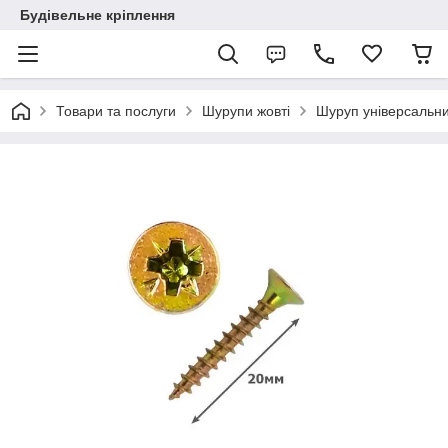
Будівельне кріплення
Товари та послуги
Шурупи жовті
Шуруп універсальн