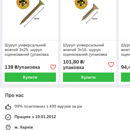
Шуруп універсальний
Шуруп універсальний
Шуру
жовтий 3х25, шуруп
жовтий 3х16, шуруп
жовт
оцинкований (упаковка
оцинкований (упаковка
оцин
1000шт.)
1000шт.)
1000
101,80
₴/
139
94,
₴/упаковка
упаковка
Купити
Купити
Про нас
99% позитивних з 499 відгуків за рік
Працює з 19.01.2012
м. Харків