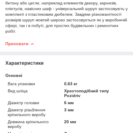
бетону або цегли, наприклад елементів декору, карнизів,
плінтусів, навісних шаф - універсальний шуруп застосовують у
комплекті з пластиковим дюбелем. Завдяки різноманітності
розмірів шуруп жовтий широко застосовується як у виробничій
сфері, так і в побуті, для простих будівельних і ремонтних
робіт.
Приховати
Характеристики
Основні
Вага упаковки
0.63 кг
Вид шліца
Хрестоподібний типу
Pozidriv
Діаметр головки
6 мм
Діаметр різьблення
3 мм
кріпильного виробу
Довжина кріпильного
20 мм
виробу