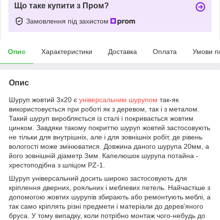
Що таке купити з Пром?
Замовлення під захистом
Опис
Характеристики
Доставка
Оплата
Умови п
Опис
Шуруп жовтий 3х20 є
універсальним шурупом
так-як
використовується при роботі як з деревом, так і з металом.
Такий шуруп виробляється із сталі і покривається жовтим
цинком. Завдяки такому покриттю шуруп жовтий застосовують
не тільки для внутрішніх, але і для зовнішніх робіт, де рівень
вологості може змінюватися. Довжина даного шурупа 20мм, а
його зовнішній діаметр 3мм. Капелюшок шурупа потайна -
хрестоподібна з шліцом РZ-1.
Шуруп універсальний досить широко застосовують для
кріплення дверних, рояльних і меблевих петель. Найчастіше з
допомогою жовтих шурупів збирають або ремонтують меблі, а
так само кріплять різні предмети і матеріали до дерев'яного
бруса. У тому випадку, коли потрібно монтаж чого-небудь до