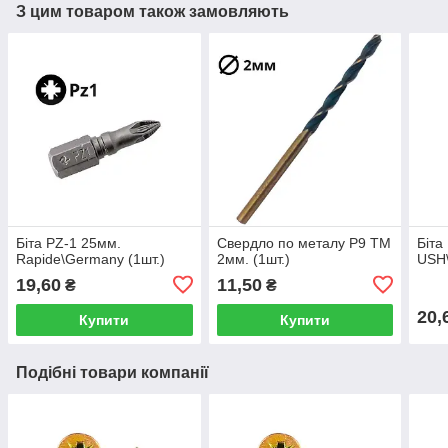
З цим товаром також замовляють
Біта PZ-1 25мм.
Свердло по металу Р9 ТМ
Біта
Rapide\Germany (1шт.)
2мм. (1шт.)
USH\
19,60
11,50
₴
₴
20,
Купити
Купити
Подібні товари компанії