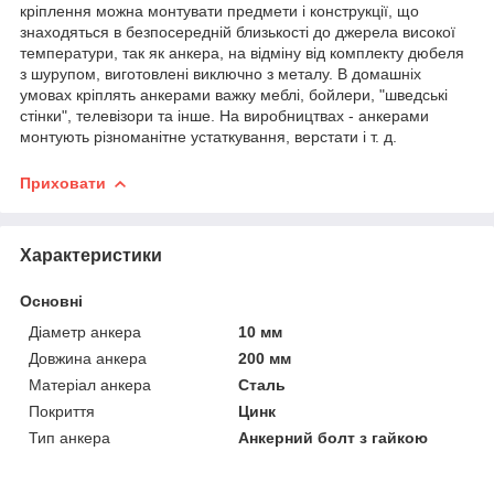
кріплення можна монтувати предмети і конструкції, що
знаходяться в безпосередній близькості до джерела високої
температури, так як анкера, на відміну від комплекту дюбеля
з шурупом, виготовлені виключно з металу. В домашніх
умовах кріплять анкерами важку меблі, бойлери, "шведські
стінки", телевізори та інше. На виробництвах - анкерами
монтують різноманітне устаткування, верстати і т. д.
Приховати
Характеристики
Основні
Діаметр анкера
10 мм
Довжина анкера
200 мм
Матеріал анкера
Сталь
Покриття
Цинк
Тип анкера
Анкерний болт з гайкою