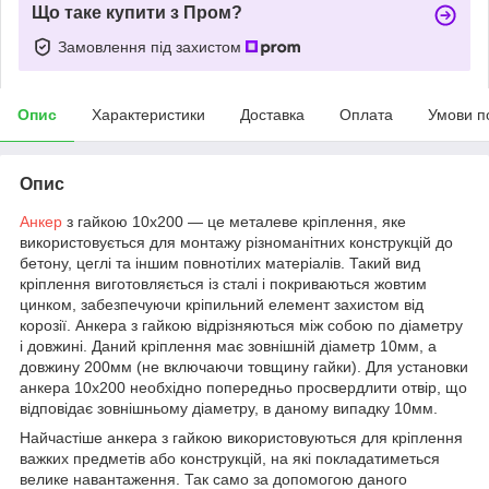
Що таке купити з Пром?
Замовлення під захистом
Опис
Характеристики
Доставка
Оплата
Умови п
Опис
Анкер
з гайкою 10х200 ― це металеве кріплення, яке
використовується для монтажу різноманітних конструкцій до
бетону, цеглі та іншим повнотілих матеріалів. Такий вид
кріплення виготовляється із сталі і покриваються жовтим
цинком, забезпечуючи кріпильний елемент захистом від
корозії. Анкера з гайкою відрізняються між собою по діаметру
і довжині. Даний кріплення має зовнішній діаметр 10мм, а
довжину 200мм (не включаючи товщину гайки). Для установки
анкера 10х200 необхідно попередньо просвердлити отвір, що
відповідає зовнішньому діаметру, в даному випадку 10мм.
Найчастіше анкера з гайкою використовуються для кріплення
важких предметів або конструкцій, на які покладатиметься
велике навантаження. Так само за допомогою даного