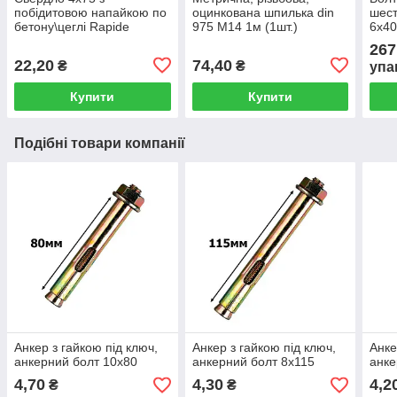
побідитовою напайкою по
оцинкована шпилька din
шест
бетону\цеглі Rapide
975 М14 1м (1шт.)
6х40
(уп.1шт.)
din 
267
22,20
74,40
₴
₴
упа
Купити
Купити
Подібні товари компанії
Анкер з гайкою під ключ,
Анкер з гайкою під ключ,
Анке
анкерний болт 10х80
анкерний болт 8х115
анке
4,70
4,30
4,2
₴
₴