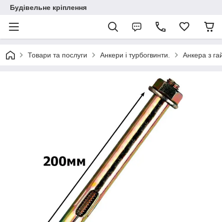
Будівельне кріплення
Товари та послуги
Анкери і турбогвинти.
Анкера з га