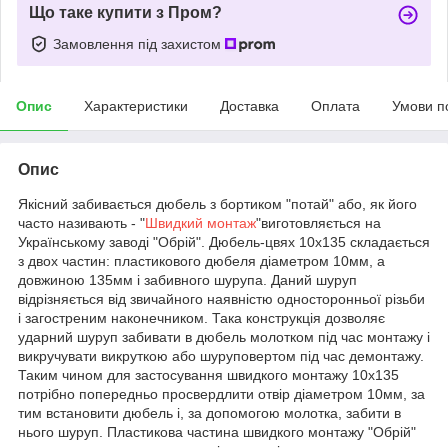
Що таке купити з Пром?
Замовлення під захистом
Опис
Характеристики
Доставка
Оплата
Умови п
Опис
Якісний забивається дюбель з бортиком "потай" або, як його
часто називають - "
Швидкий монтаж
"виготовляється на
Українському заводі "Обрій". Дюбель-цвях 10х135 складається
з двох частин: пластикового дюбеля діаметром 10мм, а
довжиною 135мм і забивного шурупа. Даний шуруп
відрізняється від звичайного наявністю односторонньої різьби
і загостреним наконечником. Така конструкція дозволяє
ударний шуруп забивати в дюбель молотком під час монтажу і
викручувати викруткою або шуруповертом під час демонтажу.
Таким чином для застосування швидкого монтажу 10х135
потрібно попередньо просвердлити отвір діаметром 10мм, за
тим встановити дюбель і, за допомогою молотка, забити в
нього шуруп. Пластикова частина швидкого монтажу "Обрій"