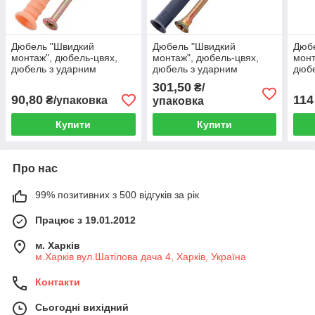
Дюбель "Швидкий
Дюбель "Швидкий
Дюб
монтаж", дюбель-цвях,
монтаж", дюбель-цвях,
монт
дюбель з ударним
дюбель з ударним
дюбе
шурупом 8х80 потай
шурупом 10х115 потай
шуру
301,50
₴/
"Обрій" (50шт.)
"Обрій" (50шт.)
"Обр
90,80
114
₴/упаковка
упаковка
Купити
Купити
Про нас
99% позитивних з 500 відгуків за рік
Працює з 19.01.2012
м. Харків
м.Харків вул.Шатілова дача 4, Харків, Україна
Контакти
Сьогодні вихідний