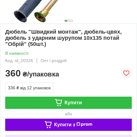
Дюбель "Швидкий монтаж", дюбель-цвях,
дюбель з ударним шурупом 10х135 потай
"Обрій" (50шт.)
В наявності
Код: id_20326
Опт і роздріб
360
₴/упаковка
336 ₴
від 12 упаковок
Купити
або
Купити з