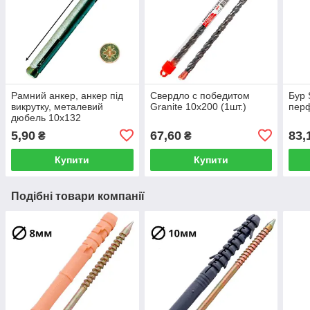
Рамний анкер, анкер під
Свердло с победитом
Бур 
викрутку, металевий
Granite 10х200 (1шт.)
перф
дюбель 10х132
5,90
67,60
83,
₴
₴
Купити
Купити
Подібні товари компанії