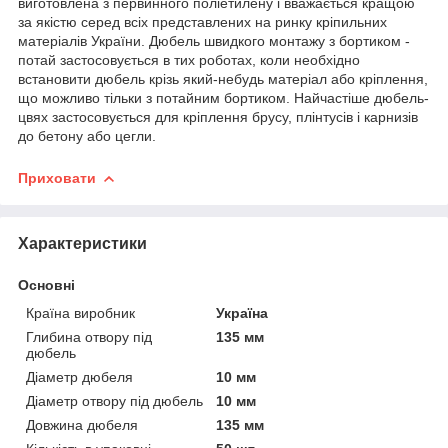
виготовлена з первинного поліетилену і вважається кращою
за якістю серед всіх представлених на ринку кріпильних
матеріалів України. Дюбель швидкого монтажу з бортиком -
потай застосовується в тих роботах, коли необхідно
встановити дюбель крізь який-небудь матеріал або кріплення,
що можливо тільки з потайним бортиком. Найчастіше дюбель-
цвях застосовується для кріплення брусу, плінтусів і карнизів
до бетону або цегли.
Приховати
Характеристики
Основні
Країна виробник
Україна
Глибина отвору під
135 мм
дюбель
Діаметр дюбеля
10 мм
Діаметр отвору під дюбель
10 мм
Довжина дюбеля
135 мм