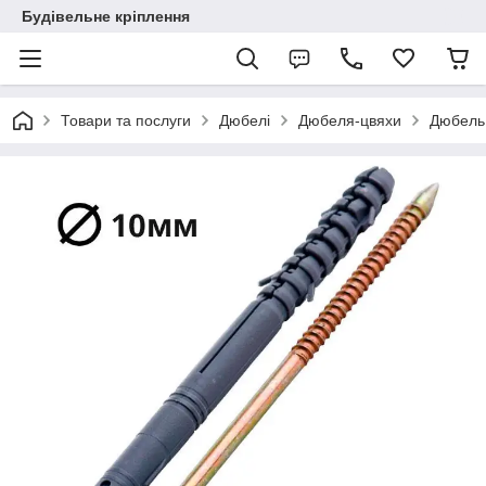
Будівельне кріплення
Товари та послуги
Дюбелі
Дюбеля-цвяхи
Дюбель 