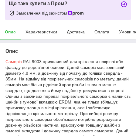
Що таке купити з Пром?
Замовлення під захистом
Опис
Характеристики
Доставка
Оплата
Умови п
Опис
Саморіз
RAL 9003 призначений для кріплення покрівлі або
фасаду до дерев'яної основи. Даний саморіз має зовнішній
діаметр 4,8 мм, а довжину від початку до голівки свердла -
35мм. На відміну від покрівельних саморізів по металу, даний
саморіз має більш рідкісний крок різьби і значно менше
свердло, що дозволяє йому надійно утримуватися в дереві.
Одним з важливих переваг покрівельного саморіза є наявність
шайби з гумової вкладкою ERDM, яка не тільки збільшує
притискну площа в місці кріплення, але і забезпечує
гідроізоляцію кріпильного матеріалу. При виборі розміру
покрівельного саморіза обов'язково потрібно розрахувати
довжину різьбової частини, враховуючи товщину шайби з
гумової вкладкою і довжину свердла самого самореза. Даний