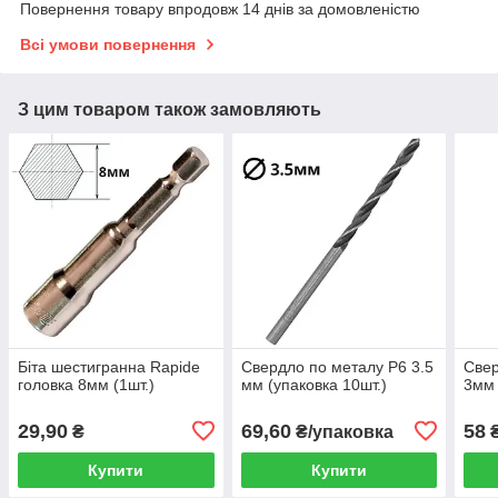
Повернення товару впродовж 14 днів за домовленістю
Всі умови повернення
З цим товаром також замовляють
Біта шестигранна Rapide
Свердло по металу Р6 3.5
Свер
головка 8мм (1шт.)
мм (упаковка 10шт.)
3мм 
29,90
69,60
58
₴
₴/упаковка
₴
Купити
Купити