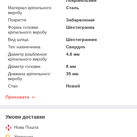
Покрівельний
Матеріал кріпильного
Сталь
виробу
Покриття
Забарвлення
Форма головки
Шестигранна
кріпильного виробу
Вид шліца
Шестигранник
Тип накінечника
Свердло
Діаметр різьблення
4.8 мм
кріпильного виробу
Діаметр головки
8 мм
Довжина кріпильного
35 мм
виробу
Стан
Новий
Приховати
Умови доставки
Нова Пошта
Укрпошта