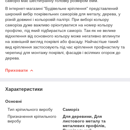
саморіз має шестигранну головку розміром 8мм.
В інтернет-магазині "Будівельне кріплення" представлений
широкий вибір покрівельних саморізів для металу, дерева, у
різній довжині і кольоровій палітрі. При виборі кольору
саморіза дуже важливо орієнтуватися на номер кольору
профілю, під який підбирається саморіз. Так-як не велике
відхилення від основного кольору може негативно вплинути
на зовнішній вигляд покрівлі або фасаду. Найчастіше такий
вид кріплення застосовують під час кріплення профнастилу та
черепиці для монтажу покрівлі, фасадів і всіляких огорож до
дерева.
Приховати
Характеристики
Основні
Тип кріпильного виробу
Саморіз
Призначення кріпильного
Для деревини, Для
виробу
листового металу та
металевих профілів,