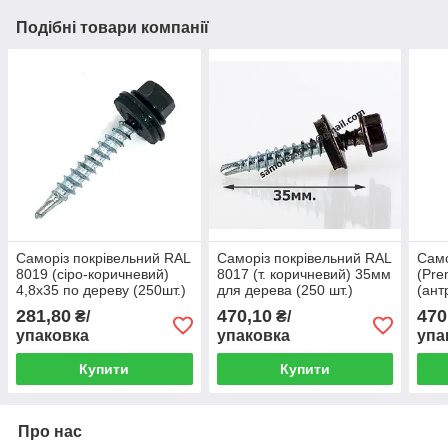
Подібні товари компанії
Саморіз покрівельний RAL
Саморіз покрівельний RAL
Само
8019 (сіро-коричневий)
8017 (т. коричневий) 35мм
(Pre
4,8х35 по дереву (250шт.)
для дерева (250 шт.)
(ант
дере
281,80
470,10
470
₴/
₴/
упаковка
упаковка
упа
Купити
Купити
Про нас