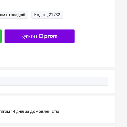
ом і в роздріб
Код:
id_21732
Купити з
тягом 14 днів
за домовленістю