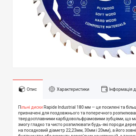
Опис
Характеристики
Інформація 
П
ільні диски
Rapide Industrial 180 мм — це посилені та біл
призначені для поздовжнього та поперечного розпилюван
твердосплавними карбідовольфрамовими зубцями, що мають
змогу гладко та чисто розпилювати будь-які породи дерева, 
на посадковий діаметр 22,23мм, 30мм і 20мм), а його зовн