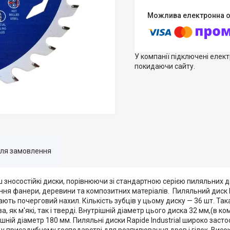
У компанії підключені елек
покидаючи сайту.
для замовлення
ьш зносостійкі диски, порівнюючи зі стандартною серією пиляльних ди
ня фанери, деревини та композитних матеріалів. Пиляльний диск
 почерговий нахил. Кількість зубців у цьому диску — 36 шт. Така
як м'які, так і тверді. Внутрішній діаметр цього диска 32 мм,(в ком
ішній діаметр 180 мм. Пиляльні диски Rapide Industrial широко заст