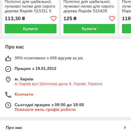
Полотно для шабельної,
Полотно для шабельної,
Поло
лучкової пилки для сирого
лучкової пилки для сирого
лучк
дерева Rapide S1531L 5
дерева Rapide S1542K
Rapi
TPI
3TPI
10TP
113,30
125
118
₴
₴
Купити
Купити
Про нас
99% позитивних з 498 відгуків за рік
Працює з 19.01.2012
м. Харків
м.Харків вул.Шатілова дача 4, Харків, Україна
Контакти
Сьогодні працює з 09:00 до 18:00
Показати весь графік роботи
Про нас