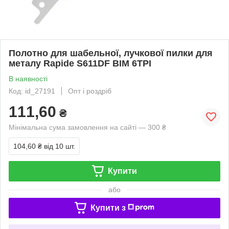
Полотно для шабельної, лучкової пилки для
металу Rapide S611DF BIM 6TPI
В наявності
Код: id_27191
Опт і роздріб
111,60
₴
Мінімальна сума замовлення на сайті — 300 ₴
104,60 ₴
від 10 шт.
Купити
або
Купити з