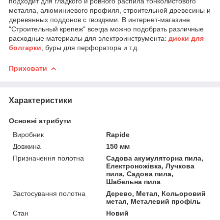
подходит для гладкого и ровного распила тонколистового
металла, алюминиевого профиля, строительной древесины и
деревянных поддонов с гвоздями. В интернет-магазине
"Строительный крепеж" всегда можно подобрать различные
расходные материалы для электроинструмента:
диски для
болгарки
, буры для перфоратора и т.д.
Приховати
Характеристики
Основні атрибути
Виробник
Rapide
Довжина
150 мм
Призначення полотна
Садова акумуляторна пила,
Електроножівка, Лучкова
пила, Садова пила,
Шабельна пила
Застосування полотна
Дерево, Метал, Кольоровий
метал, Металевий профіль
Стан
Новий