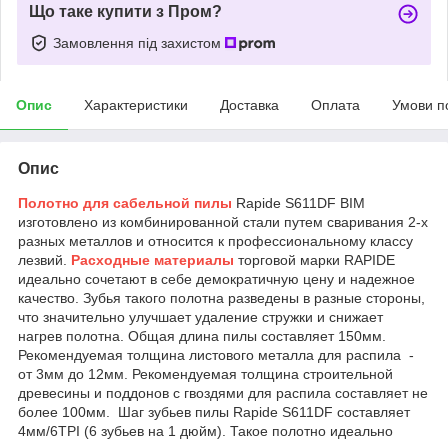
Що таке купити з Пром?
Замовлення під захистом
Опис
Характеристики
Доставка
Оплата
Умови п
Опис
Полотно для сабельной пилы
Rapide S611DF BIM
изготовлено из комбинированной стали путем сваривания 2-х
разных металлов и относится к профессиональному классу
лезвий.
Расходные материалы
торговой марки RAPIDE
идеально сочетают в себе демократичную цену и надежное
качество. Зубья такого полотна разведены в разные стороны,
что значительно улучшает удаление стружки и снижает
нагрев полотна. Общая длина пилы составляет 150мм.
Рекомендуемая толщина листового металла для распила -
от 3мм до 12мм. Рекомендуемая толщина строительной
древесины и поддонов с гвоздями для распила составляет не
более 100мм. Шаг зубьев пилы Rapide S611DF составляет
4мм/6TPI (6 зубьев на 1 дюйм). Такое полотно идеально