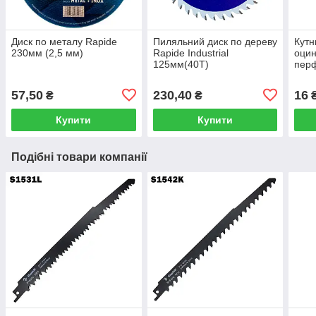
Диск по металу Rapide
Пиляльний диск по дереву
Кутн
230мм (2,5 мм)
Rapide Industrial
оцин
125мм(40Т)
пер
57,50
230,40
16
₴
₴
Купити
Купити
Подібні товари компанії