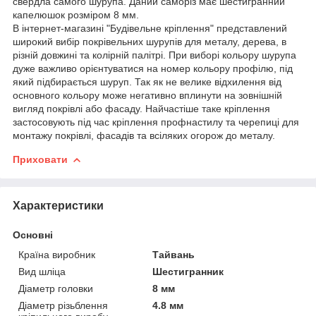
свердла самого шурупа. Даний саморіз має шестигранний
капелюшок розміром 8 мм.
В інтернет-магазині "Будівельне кріплення" представлений
широкий вибір покрівельних шурупів для металу, дерева, в
різній довжині та колірній палітрі. При виборі кольору шурупа
дуже важливо орієнтуватися на номер кольору профілю, під
який підбирається шуруп. Так як не велике відхилення від
основного кольору може негативно вплинути на зовнішній
вигляд покрівлі або фасаду. Найчастіше таке кріплення
застосовують під час кріплення профнастилу та черепиці для
монтажу покрівлі, фасадів та всіляких огорож до металу.
Приховати
Характеристики
Основні
Країна виробник
Тайвань
Вид шліца
Шестигранник
Діаметр головки
8 мм
Діаметр різьблення
4.8 мм