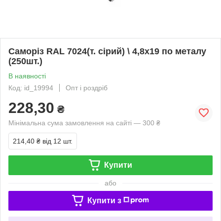
Саморіз RAL 7024(т. сірий) \ 4,8х19 по металу
(250шт.)
В наявності
Код: id_19994
Опт і роздріб
228,30
₴
Мінімальна сума замовлення на сайті — 300 ₴
214,40 ₴
від 12 шт.
Купити
або
Купити з