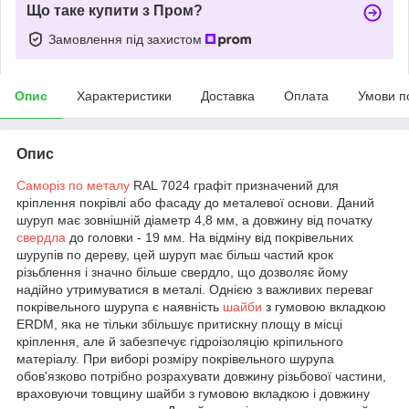
Що таке купити з Пром?
Замовлення під захистом
Опис
Характеристики
Доставка
Оплата
Умови п
Опис
Саморіз по металу
RAL 7024 графіт призначений для
кріплення покрівлі або фасаду до металевої основи. Даний
шуруп має зовнішній діаметр 4,8 мм, а довжину від початку
свердла
до головки - 19 мм. На відміну від покрівельних
шурупів по дереву, цей шуруп має більш частий крок
різьблення і значно більше свердло, що дозволяє йому
надійно утримуватися в металі. Однією з важливих переваг
покрівельного шурупа є наявність
шайби
з гумовою вкладкою
ERDM, яка не тільки збільшує притискну площу в місці
кріплення, але й забезпечує гідроізоляцію кріпильного
матеріалу. При виборі розміру покрівельного шурупа
обов'язково потрібно розрахувати довжину різьбової частини,
враховуючи товщину шайби з гумовою вкладкою і довжину