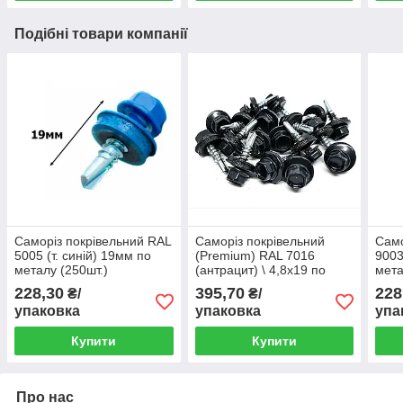
Подібні товари компанії
Саморіз покрівельний RAL
Саморіз покрівельний
Само
5005 (т. синій) 19мм по
(Premium) RAL 7016
9003
металу (250шт.)
(антрацит) \ 4,8х19 по
мета
металу ТАЙВАНЬ (250шт.)
228,30
395,70
228
₴/
₴/
упаковка
упаковка
упа
Купити
Купити
Про нас