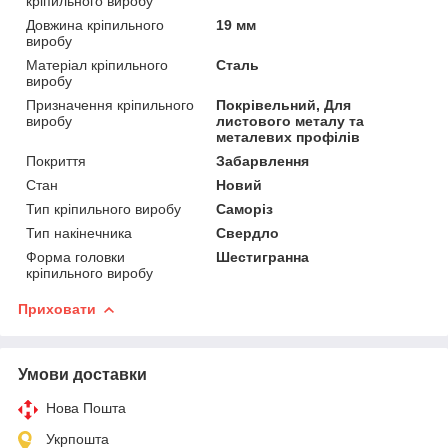
кріпильного виробу
Довжина кріпильного
19 мм
виробу
Матеріал кріпильного
Сталь
виробу
Призначення кріпильного
Покрівельний, Для
виробу
листового металу та
металевих профілів
Покриття
Забарвлення
Стан
Новий
Тип кріпильного виробу
Саморіз
Тип накінечника
Свердло
Форма головки
Шестигранна
кріпильного виробу
Приховати
Умови доставки
Нова Пошта
Укрпошта