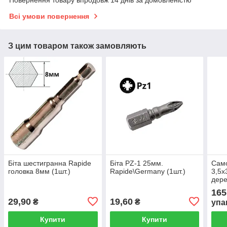
Повернення товару впродовж 14 днів за домовленістю
Всі умови повернення
З цим товаром також замовляють
Біта шестигранна Rapide
Біта PZ-1 25мм.
Само
головка 8мм (1шт.)
Rapide\Germany (1шт.)
3,5х
дере
для 
165
штук
29,90
19,60
₴
₴
упа
Купити
Купити