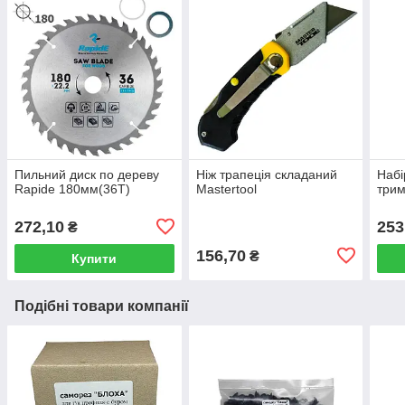
Пильний диск по дереву
Ніж трапеція складаний
Набі
Rapide 180мм(36Т)
Mastertool
трим
272,10
253
₴
156,70
₴
Купити
Подібні товари компанії