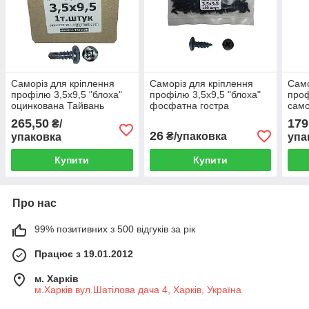
Саморіз для кріплення
Саморіз для кріплення
Само
профілю 3,5х9,5 "блоха"
профілю 3,5х9,5 "блоха"
проф
оцинкована Тайвань
фосфатна гостра
само
(уп.1000шт.)
(уп.100шт.)
оцин
265,50
179
₴/
(уп.
26
₴/упаковка
упаковка
упа
Купити
Купити
Про нас
99% позитивних з 500 відгуків за рік
Працює з 19.01.2012
м. Харків
м.Харків вул.Шатілова дача 4, Харків, Україна