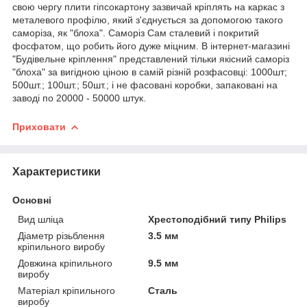
свою чергу плити гіпсокартону зазвичай кріплять на каркас з
металевого профілю, який з'єднується за допомогою такого
саморіза, як "блоха". Саморіз Сам сталевий і покритий
фосфатом, що робить його дуже міцним. В інтернет-магазині
"Будівельне кріплення" представлений тільки якісний саморіз
"блоха" за вигідною ціною в самій різній розфасовці: 1000шт;
500шт.; 100шт.; 50шт.; і не фасовані коробки, запаковані на
заводі по 20000 - 50000 штук.
Приховати
Характеристики
Основні
Вид шліца
Хрестоподібний типу Philips
Діаметр різьблення
3.5 мм
кріпильного виробу
Довжина кріпильного
9.5 мм
виробу
Матеріал кріпильного
Сталь
виробу