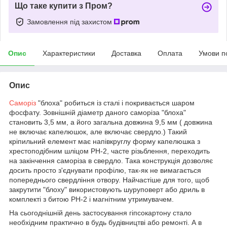
Що таке купити з Пром?
Замовлення під захистом
Опис
Характеристики
Доставка
Оплата
Умови п
Опис
Саморіз
"блоха" робиться із сталі і покривається шаром
фосфату. Зовнішній діаметр даного саморіза "блоха"
становить 3,5 мм, а його загальна довжина 9,5 мм ( довжина
не включає капелюшок, але включає свердло.) Такий
кріпильний елемент має напівкруглу форму капелюшка з
хрестоподібним шліцом РН-2, часте різьблення, переходить
на закінчення саморіза в свердло. Така конструкція дозволяє
досить просто з'єднувати профілю, так-як не вимагається
попереднього свердління отвору. Найчастіше для того, щоб
закрутити "блоху" використовують шуруповерт або дриль в
комплекті з битою РН-2 і магнітним утримувачем.
На сьогоднішній день застосування гіпсокартону стало
необхідним практично в будь будівництві або ремонті. А в