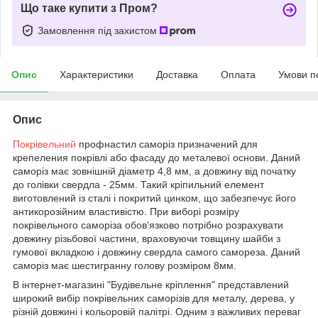
Що таке купити з Пром?
Замовлення під захистом
Опис
Характеристики
Доставка
Оплата
Умови п
Опис
Покрівельний
профнастил саморіз
призначений для
крепеления покрівлі або фасаду до металевої основи. Даний
саморіз має зовнішній діаметр 4,8 мм, а довжину від початку
до голівки свердла - 25мм. Такий кріпильний елемент
виготовлений із сталі і покритий цинком, що забезпечує його
антикорозійним властивістю. При виборі розміру
покрівельного саморіза обов'язково потрібно розрахувати
довжину різьбової частини, враховуючи товщину шайби з
гумової вкладкою і довжину свердла самого самореза. Даний
саморіз має шестигранну голову розміром 8мм.
В інтернет-магазині "Будівельне кріплення" представлений
широкий вибір покрівельних саморізів для металу, дерева, у
різній довжині і кольоровій палітрі. Одним з важливих переваг