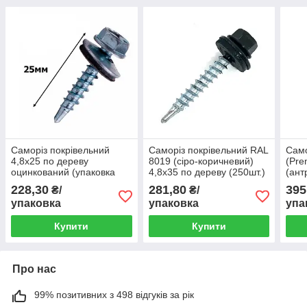
Саморіз покрівельний
Саморіз покрівельний RAL
Само
4,8х25 по дереву
8019 (сіро-коричневий)
(Pre
оцинкований (упаковка
4,8х35 по дереву (250шт.)
(ант
250 шт.)
мета
228,30
281,80
395
₴/
₴/
упаковка
упаковка
упа
Купити
Купити
Про нас
99% позитивних з 498 відгуків за рік