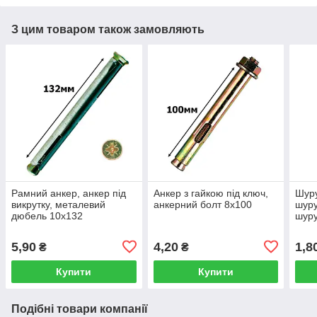
З цим товаром також замовляють
Рамний анкер, анкер під
Анкер з гайкою під ключ,
Шуру
викрутку, металевий
анкерний болт 8х100
шуру
дюбель 10х132
шуру
571 
5,90
4,20
1,8
₴
₴
Купити
Купити
Подібні товари компанії