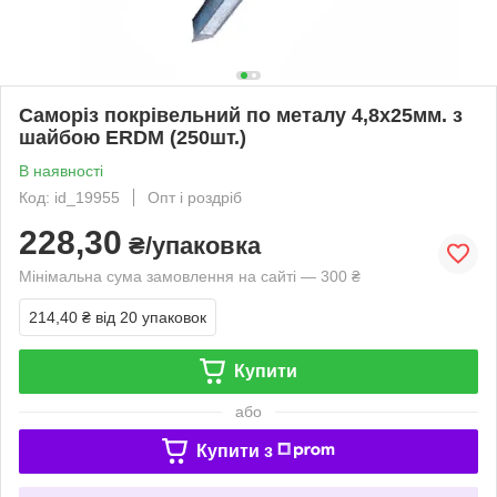
Саморіз покрівельний по металу 4,8х25мм. з
шайбою ERDM (250шт.)
В наявності
Код: id_19955
Опт і роздріб
228,30
₴/упаковка
Мінімальна сума замовлення на сайті — 300 ₴
214,40 ₴
від 20 упаковок
Купити
або
Купити з