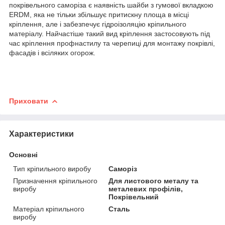
покрівельного саморіза є наявність шайби з гумової вкладкою
ERDM, яка не тільки збільшує притискну площа в місці
кріплення, але і забезпечує гідроізоляцію кріпильного
матеріалу. Найчастіше такий вид кріплення застосовують під
час кріплення профнастилу та черепиці для монтажу покрівлі,
фасадів і всіляких огорож.
Приховати
Характеристики
Основні
Тип кріпильного виробу
Саморіз
Призначення кріпильного
Для листового металу та
виробу
металевих профілів,
Покрівельний
Матеріал кріпильного
Сталь
виробу